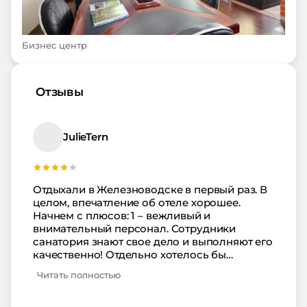
Бизнес центр
Отзывы
JulieTern
Отдыхали в Железноводске в первый раз. В
целом, впечатление об отеле хорошее.
Начнем с плюсов: 1 – вежливый и
внимательный персонал. Сотрудники
санатория знают свое дело и выполняют его
качественно! Отдельно хотелось бы
поблагодарить доктора Иванову Людмилу
Читать полностью
Анатольевну (внимательно выслушала, дала
ценные рекомендации и назначения) и ее
медсестру Лиану (с терпением отнеслась к