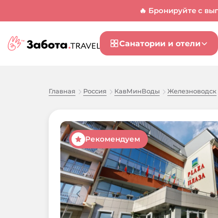
🔥 Бронируйте с вы
Санатории и отели
Главная
Россия
КавМинВоды
Железноводск
Рекомендуем