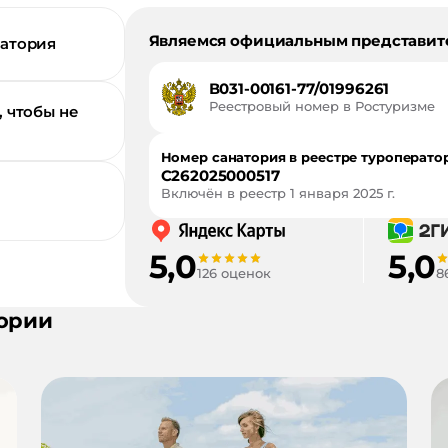
Являемся официальным представит
натория
В031-00161-77/01996261
Реестровый номер в Ростуризме
, чтобы не
Номер санатория в реестре туроперато
С262025000517
Включён в реестр
1 января 2025 г.
5,0
5,0
126 оценок
8
ории