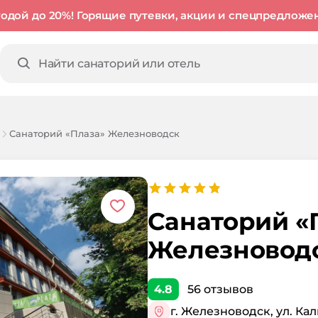
годой до 20%! Горящие путевки, акции и спецпредложе
Санаторий «Плаза» Железноводск
Санаторий «
Железновод
4.8
56
отзывов
г. Железноводск, ул. Кал