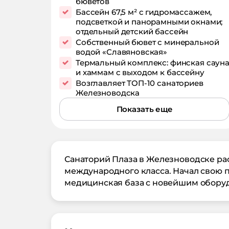
бюветов
Бассейн 67,5 м² с гидромассажем,
подсветкой и панорамными окнами;
отдельный детский бассейн
Собственный бювет с минеральной
водой «Славяновская»
Термальный комплекс: финская саун
и хаммам с выходом к бассейну
Возглавляет
ТОП-10 санаториев
Железноводска
Показать еще
Санаторий Плаза в Железноводске рас
международного класса. Начал свою п
медицинская база с новейшим оборуд