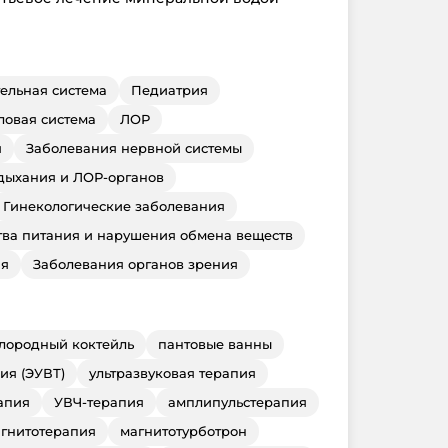
ельная система
Педиатрия
овая система
ЛОР
я
Заболевания нервной системы
дыхания и ЛОР-органов
Гинекологические заболевания
тва питания и нарушения обмена веществ
ия
Заболевания органов зрения
лородный коктейль
пантовые ванны
ия (ЭУВТ)
ультразвуковая терапия
апия
УВЧ-терапия
амплипульстерапия
гнитотерапия
магнитотурботрон