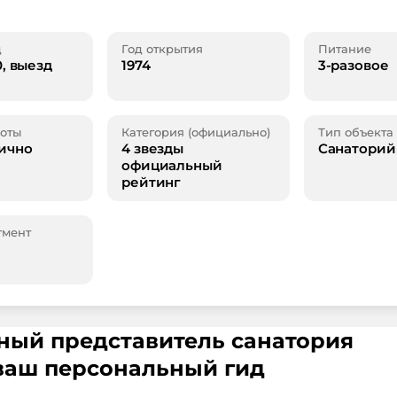
д
Год открытия
Питание
0, выезд
1974
3-разовое
оты
Категория (официально)
Тип объекта
ично
4 звезды
Санаторий
официальный
рейтинг
гмент
ьный представитель санатория
ваш персональный гид