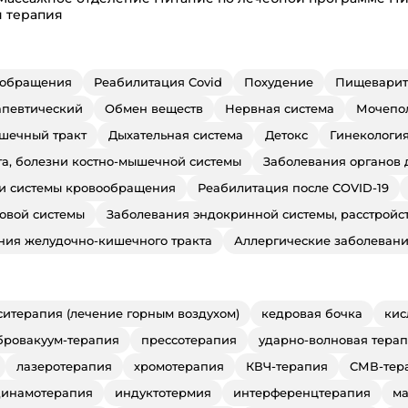
 терапия
ообращения
Реабилитация Covid
Похудение
Пищеварит
певтический
Обмен веществ
Нервная система
Мочепол
шечный тракт
Дыхательная система
Детокс
Гинекологи
та, болезни костно-мышечной системы
Заболевания органов 
 и системы кровообращения
Реабилитация после COVID-19
овой системы
Заболевания эндокринной системы, расстройс
ния желудочно-кишечного тракта
Аллергические заболеван
ситерапия (лечение горным воздухом)
кедровая бочка
кис
бровакуум-терапия
прессотерапия
ударно-волновая терап
лазеротерапия
хромотерапия
КВЧ-терапия
СМВ-тер
инамотерапия
индуктотермия
интерференцтерапия
ма