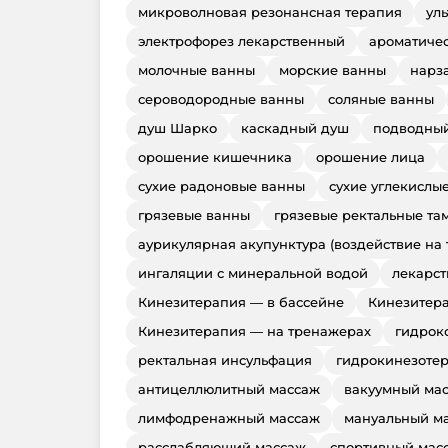
микроволновая резонансная терапия
ул
электрофорез лекарственный
ароматиче
молочные ванны
морские ванны
нарз
сероводородные ванны
соляные ванны
душ Шарко
каскадный душ
подводный
орошение кишечника
орошение лица
сухие радоновые ванны
сухие углекислы
грязевые ванны
грязевые ректальные та
аурикулярная акупунктура (воздействие на
ингаляции с минеральной водой
лекарс
Кинезитерапия — в бассейне
Кинезитера
Кинезитерапия — на тренажерах
гидрок
ректальная инсульфация
гидрокинезоте
антицеллюлитный массаж
вакуумный ма
лимфодренажный массаж
мануальный м
расслабляющий массаж
спортивный мас