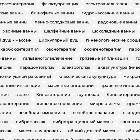
ьтратонотерапия
флюктуоризация
электроанальгезия
эл
ские ванны
бишофитные ванны
гидромассажные ванны
анные ванны
пенно-солодковые ванны
радоновые ванны
хвойные ванны
шалфейные ванны
шоколадные ванны
 душ - массаж
циркулярный душ
гинекологические орош
карбокситерапия
озонотерапия
оксигенотерапия
паро
е ванны
гальваногрязелечение
грязевые аппликации
г
мпоны
парадонтогрязь
электрогрязь
аквапунктура (инъ
 точки ушной раковины)
классическая акупунктура
микрои
твенные ингаляции
масляные ингаляции
травяные ингаля
пия — в зале
Кинезитерапия — групповая
Кинезитерапия
олонотерапия
кишечное орошение
микроклизмы
пром
рапия
лечебная гимнастика
лечебное плавание
сканди
ссаж
вибромассаж
вибротракционный массаж
зональн
ассаж
массажная кровать
общий детский массаж
общий
саж
стоун-терапия
точечный массаж
урологический ма