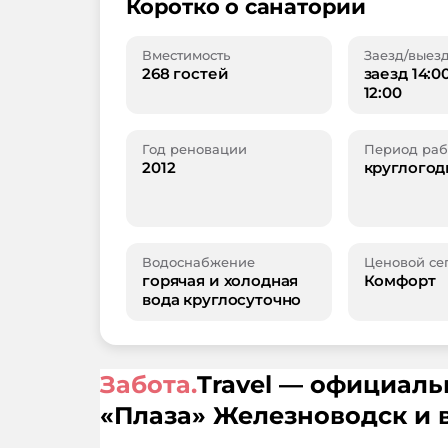
Коротко о санатории
Вместимость
Заезд/выез
268 гостей
заезд 14:0
12:00
Год реновации
Период раб
2012
круглогод
Водоснабжение
Ценовой се
горячая и холодная
Комфорт
вода круглосуточно
Забота.
Travel — официал
«
Плаза
»
Железноводск
и 