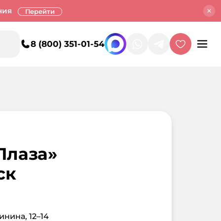
ния
Перейти
8 (800) 351-01-54
Плаза»
ск
инина, 12–14