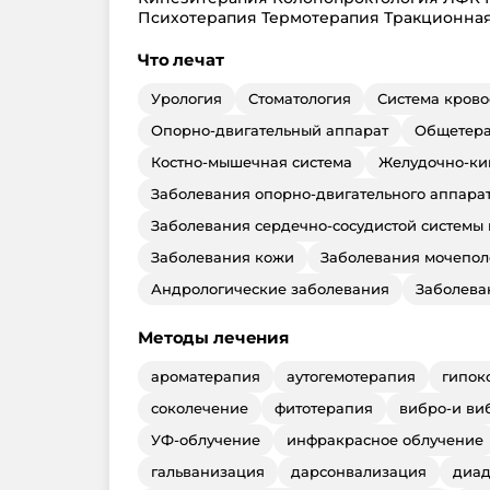
Психотерапия Термотерапия Тракционная
Что лечат
Урология
Стоматология
Система кров
Опорно-двигательный аппарат
Общетера
Костно-мышечная система
Желудочно-ки
Заболевания опорно-двигательного аппара
Заболевания сердечно-сосудистой системы
Заболевания кожи
Заболевания мочепол
Андрологические заболевания
Заболева
Методы лечения
ароматерапия
аутогемотерапия
гипок
соколечение
фитотерапия
вибро-и ви
УФ-облучение
инфракрасное облучение
гальванизация
дарсонвализация
диад