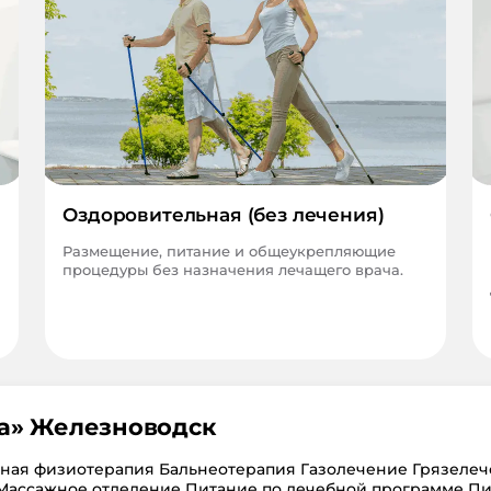
Оздоровительная (без лечения)
Размещение, питание и общеукрепляющие
процедуры без назначения лечащего врача.
а
»
Железноводск
тная физиотерапия Бальнеотерапия Газолечение Грязеле
Массажное отделение Питание по лечебной программе Пи