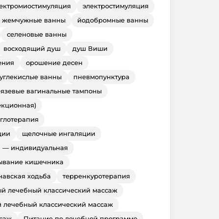
ектромиостимуляция
электростимуляция
жемчужные ванны
йодобромные ванны
селеновые ванны
восходящий душ
душ Виши
ения
орошение десен
углекислые ванны
пневмопунктура
рязевые вагинальные тампоны
екционная)
глотерапия
ции
щелочные ингаляции
 — индивидуальная
ывание кишечника
навская ходьба
терренкуротерапия
ый лечебный классический массаж
 лечебный классический массаж
ссаж
Питание по лечебной программе