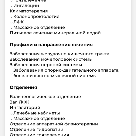
⌄
Грязелечение
⌄
Ингаляции
Климатотерапия
⌄
Колонопроктология
⌄
ЛФК
⌄
Массажное отделение
Питьевое лечение минеральной водой
Профили и направления лечения
Заболевания желудочно-кишечного тракта
Заболевания мочеполовой системы
Заболевания нервной системы
Заболевания опорно-двигательного аппарата,
⌄
болезни костно-мышечной системы
Отделения
Бальнеологическое отделение
Зал ЛФК
Ингаляторий
⌄
Лечебные кабинеты
⌄
Массажное отделение
Отделение аппаратной физиотерапии
Отделение гидропатии
Отделение грязелечения