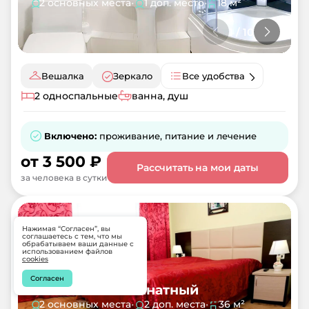
2 основных места
•
1 доп. место
•
18 м²
1
/
10
Вешалка
Зеркало
Все удобства
2 односпальные
ванна, душ
Включено:
проживание, питание и лечение
от
3 500
₽
Рассчитать на мои даты
за человека в сутки
Нажимая “Согласен”, вы
соглашаетесь с тем, что мы
обрабатываем ваши данные с
использованием файлов
cookies
Согласен
2-местный 2-комнатный
2 основных места
•
2 доп. места
•
36 м²