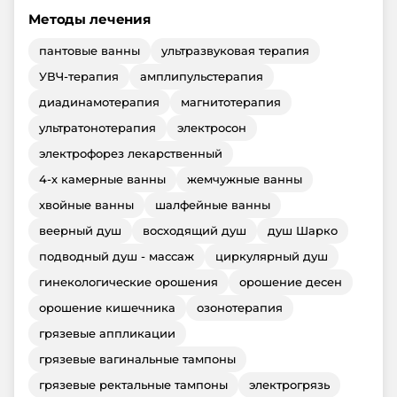
Методы лечения
пантовые ванны
ультразвуковая терапия
УВЧ-терапия
амплипульстерапия
диадинамотерапия
магнитотерапия
ультратонотерапия
электросон
электрофорез лекарственный
4-х камерные ванны
жемчужные ванны
хвойные ванны
шалфейные ванны
веерный душ
восходящий душ
душ Шарко
подводный душ - массаж
циркулярный душ
гинекологические орошения
орошение десен
орошение кишечника
озонотерапия
грязевые аппликации
грязевые вагинальные тампоны
грязевые ректальные тампоны
электрогрязь