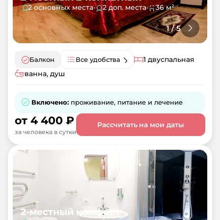
2 основных места
•
2 доп. места
•
36 м²
1
/
5
1 двуспальная
Балкон
Все удобства
ванна, душ
Включено:
проживание, питание и лечение
от
4 400
₽
Рассчитать на мои даты
за человека в сутки
2-местный комфорт