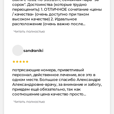
прияные впечатления. И отдых, и лечение
сорок". Достоинства (которые трудно
-всё просто отлично
переоценить): 1. ОТЛИЧНОЕ сочетание «цены
/ качества» (очень доступно при таком
высоком качестве) 2. Идеальное
расположение (очень важно после
разогревающих процедур подняться в
Читать полностью
номер, а не идти пыхтя по холмистой
местности минут 15-20 – весь позитив
расплескаешь
sandraniki
потрясающие номера, приветливый
персонал, действенное лечение, все это в
одном месте. Большое спасибо Александре
Александровне-врачу, за внимание и заботу,
приедем ещё обязательно, так как
соотношение цена качество просто
идеально. спасибо всем работникам
Читать полностью
пансионата