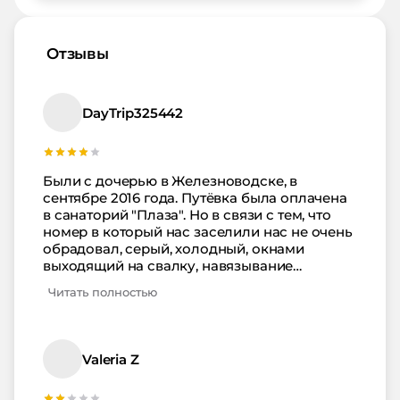
Отзывы
DayTrip325442
Были с дочерью в Железноводске, в
сентябре 2016 года. Путёвка была оплачена
в санаторий "Плаза". Но в связи с тем, что
номер в который нас заселили нас не очень
обрадовал, серый, холодный, окнами
выходящий на свалку, навязывание
процедур которые тебе не нужны, лишь бы
Читать полностью
выжать с клиента деньги вынудили нас
сделать мониторинг в других санаториях и
пансионатах. Очень понравился нам
пансионат "Альянс", там такие шикарные
Valeria Z
номера. Огромные, светлые, с прекрасным
видом из окна. Очень понравился номер