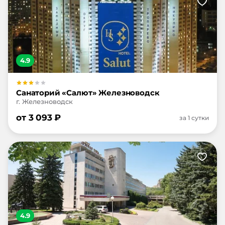
4.9
Санаторий «Салют» Железноводск
г. Железноводск
от
3 093
₽
за 1 сутки
4.9