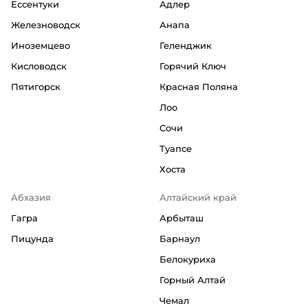
Ессентуки
Адлер
Железноводск
Анапа
Иноземцево
Геленджик
Кисловодск
Горячий Ключ
Пятигорск
Красная Поляна
Лоо
Сочи
Туапсе
Хоста
Абхазия
Алтайский край
Гагра
Арбыташ
Пицунда
Барнаул
Белокуриха
Горный Алтай
Чемал