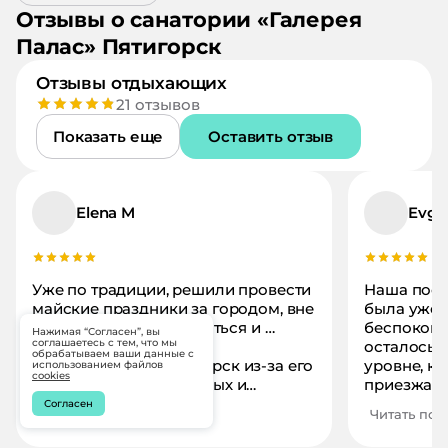
Отзывы о
санатории
«
Галерея
Палас
»
Пятигорск
Отзывы отдыхающих
21
отзывов
Показать еще
Оставить отзыв
Elena M
Evge
Уже по традиции, решили провести
Наша поез
майские праздники за городом, вне
была уже 
суеты. Отдохнуть , забыться и …
беспокоил
Нажимая “Согласен”, вы
соглашаетесь с тем, что мы
подлечиться! Выбрали
осталось 
обрабатываем ваши данные с
полюбившийся Пятигорск из-за его
уровне, ка
использованием файлов
cookies
горячих сероводородных и
приезжали
радоновых источников, а также
сыновьями
Согласен
Читать полностью
Читать пол
природной минеральной воды.
хороший о
Хоть недельку – и то ладно! Опыт
Санаторий 