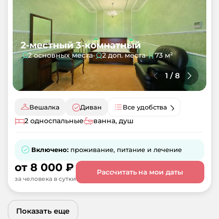
2-местный 3-комнатный
2 основных места
•
2 доп. места
•
73 м²
1
/
8
Вешалка
Диван
Все удобства
2 односпальные
ванна, душ
Включено:
проживание, питание и лечение
от
8 000
₽
Рассчитать на мои даты
за человека в сутки
Показать еще