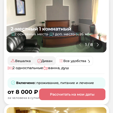
2-местный 1 комнатный
2 основных места
•
1 доп. место
•
26 м²
1
/
8
Вешалка
Диван
Все удобства
2 односпальные
ванна, душ
Включено:
проживание, питание и лечение
от
8 000
₽
Рассчитать на мои даты
за человека в сутки