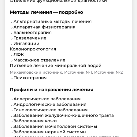
Отделение функциональной диагностики
Методы лечения — подробно
⌄
Альтернативные методы лечения
⌄
Аппаратная физиотерапия
⌄
Бальнеотерапия
⌄
Грязелечение
⌄
Ингаляции
Колонопроктология
⌄
ЛФК
⌄
Массажное отделение
Питьевое лечение минеральной водой
Михайловский источник, Источник №1, Источник №2
⌄
Психотерапия
Профили и направления лечения
⌄
Аллергические заболевания
⌄
Андрологические заболевания
⌄
Гинекологические заболевания
⌄
Заболевания желудочно-кишечного тракта
⌄
Заболевания кожи
⌄
Заболевания мочеполовой системы
⌄
Заболевания нервной системы