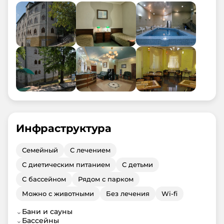
Инфраструктура
Семейный
С лечением
С диетическим питанием
С детьми
С бассейном
Рядом с парком
Можно с животными
Без лечения
Wi-fi
⌄
Бани и сауны
⌄
Бассейны