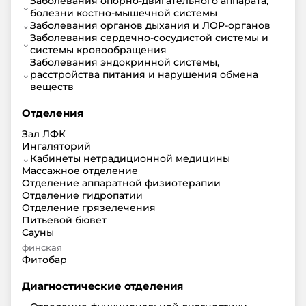
Заболевания опорно-двигательного аппарата,
⌄
болезни костно-мышечной системы
⌄
Заболевания органов дыхания и ЛОР-органов
Заболевания сердечно-сосудистой системы и
⌄
системы кровообращения
Заболевания эндокринной системы,
⌄
расстройства питания и нарушения обмена
веществ
Отделения
Зал ЛФК
Ингаляторий
⌄
Кабинеты нетрадиционной медицины
Массажное отделение
Отделение аппаратной физиотерапии
Отделение гидропатии
Отделение грязелечения
Питьевой бювет
Сауны
финская
Фитобар
Диагностические отделения