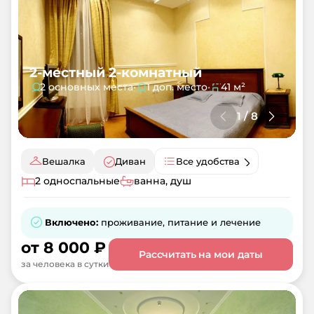
2-местный 2-комнатный
2 основных места
•
1 доп. место
•
41 м²
1
/
8
Вешалка
Диван
Все удобства
2 односпальные
ванна, душ
Включено:
проживание, питание и лечение
от
8 000
₽
Рассчитать на мои даты
за человека в сутки