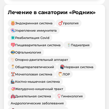
Лечение в санатории «
Родник
»
Эндокринная система
Урология
Укрепление иммунитета
Реабилитация Covid
Пищеварительная система
Педиатрия
Офтальмология
Опорно-двигательный аппарат
Общетерапевтический
Нервная система
Мочеполовая система
ЛОР
Костно-мышечная система
Желудочно-кишечный тракт
Дыхательная система
Гинекология
Андрологические заболевания