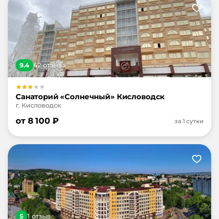
9.4
42
отзыв
а
Санаторий «Солнечный» Кисловодск
г. Кисловодск
от
8 100
₽
за 1 сутки
5
1
отзыв