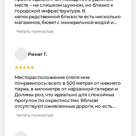
месте – не слишком шумном, но близко к
городской инфраструктуре. В
непосредственной близости есть несколько
магазинов, бювет с минеральной водой и
кислородными коктейлями. Также
Читать полностью
неподалеку расположено кафе, где можно
насладиться вкусными домашними
пирожными и выпить кофе или чай.
Территория самого санатория просторная и
Ринат Г.
ухоженная, с открытым бассейном. Номера
уютные и комфортабельные, уборка
проводится регулярно, а уборщицы, как и
весь персонал, очень вежливы. Процедуры
Месторасположение отеля мне
разнообразные: от лечебной физкультуры
понравилось: всего в 500 метрах от нижнего
до грязелечения. Анимационные
парка, в километре от нарзанной галереи и
программы интересны не только детям, но и
Долины роз, что идеально для спокойных
подросткам, и взрослым – в кинозале почти
прогулок по окрестностям. Вблизи
каждый вечер показывают фильмы. До
отсутствуют оживленные дороги, но есть
пляжа и обратно регулярно курсирует
регулярные автобусные маршруты,
электрокар. Уже 10 лет я отдыхаю в этом
Читать полностью
курсирующие каждые 15 минут до 19:00.
санатории и могу отметить, что вместо
Персонал очень приветливый и отзывчивый,
Газели теперь нас возят на комфортном
в отеле предлагается много процедур,
гольфкаре. Пляж находится недалеко, так
включенных в стоимость проживания, а