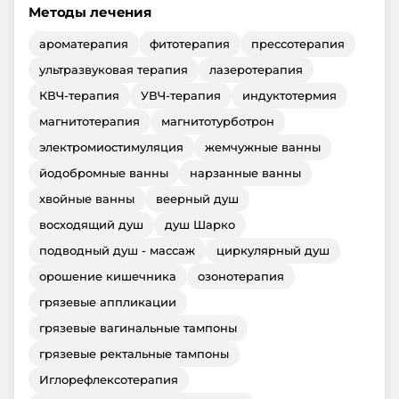
Методы лечения
ароматерапия
фитотерапия
прессотерапия
ультразвуковая терапия
лазеротерапия
КВЧ-терапия
УВЧ-терапия
индуктотермия
магнитотерапия
магнитотурботрон
электромиостимуляция
жемчужные ванны
йодобромные ванны
нарзанные ванны
хвойные ванны
веерный душ
восходящий душ
душ Шарко
подводный душ - массаж
циркулярный душ
орошение кишечника
озонотерапия
грязевые аппликации
грязевые вагинальные тампоны
грязевые ректальные тампоны
Иглорефлексотерапия