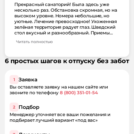
продукты и сувениры. До моря курсируют
Прекрасный санаторий! Была здесь уже
маленькие караваны по расписанию, но
несколько раз. Обстановка скромная, но на
даже если не хватит места, пляж находится в
высоком уровне. Номера небольшие, но
шаговой доступности. Большое спасибо!
уютные. Лечение превосходное! Ухоженная
зелёная территория радует глаз. Шведский
стол вкусный и разнообразный. Приемы
пищи организованы так, что можно
Читать полностью
спокойно поесть между процедурами. Для
детей и взрослых есть отличная
развлекательная программа, а также
6 простых шагов к отпуску без забот
собственная библиотека. Персонал
вежливый и всегда готов помочь. До моря
всего 10-15 минут. Спасибо за
замечательный отдых и лечение!
Заявка
1
Вы оставляете заявку на нашем сайте или
звоните по телефону
8 (800) 351-01-54
Подбор
2
Менеджер уточняет все ваши пожелания и
подбирает лучший вариант «под вас»