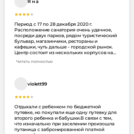
Я н а
Период с 17 по 28 декабря 2020 г.
Расположение санатория очень удачное,
посреди двух парков, рядом туристический
бульвар, магазинчики, рестораны и
кафешки, чуть дальше - городской рынок.
Центр состоит из нескольких корпусов на
небольшой территории. Мы жили в 11
Читать полностью
-этажном корпусе, самом большом, на 9 -ом
этаже. На территории центра очень чисто, по
домашнему уютно, а летом , предполагаю,
что ещё и очень зелено. Есть бювет и мини-
violett99
зоопарк, там прикольные непугливые
павлины. По вечерам в санатории
показывают кино на большом экране и
выступают (платно) приглашённые
Отдыхали с ребенком по бюджетной
коллективы. Есть экскурсионное бюро. Из
путевке, но покупали еще одну путевку для
Существенных минусов отмечу ооочень
второго ребенка и бабушки.В связи с тем,
медленную работу трёх лифтов в нашем
что изначально при заселении произошла
корпусе, при этом два из которых ну очень
путаница с забронированной платной
маленькие, влезает неё больше четырёх чел.