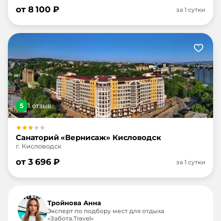
от
8 100
₽
за 1 сутки
5
1
отзыв
Санаторий «Вернисаж» Кисловодск
г. Кисловодск
от
3 696
₽
за 1 сутки
Тройнова Анна
Эксперт по подбору мест для отдыха
«Забота.Travel»