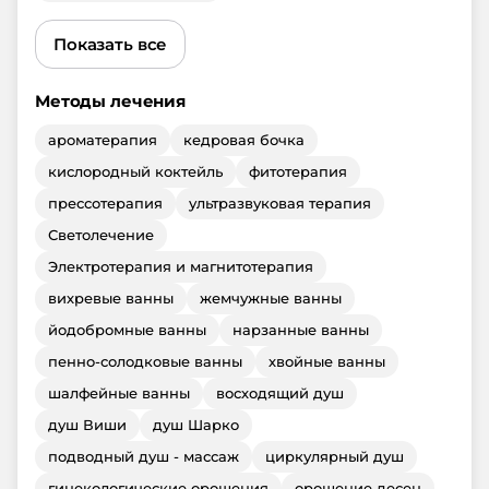
Показать все
Методы лечения
ароматерапия
кедровая бочка
кислородный коктейль
фитотерапия
прессотерапия
ультразвуковая терапия
Светолечение
Электротерапия и магнитотерапия
вихревые ванны
жемчужные ванны
йодобромные ванны
нарзанные ванны
пенно-солодковые ванны
хвойные ванны
шалфейные ванны
восходящий душ
душ Виши
душ Шарко
подводный душ - массаж
циркулярный душ
гинекологические орошения
орошение десен