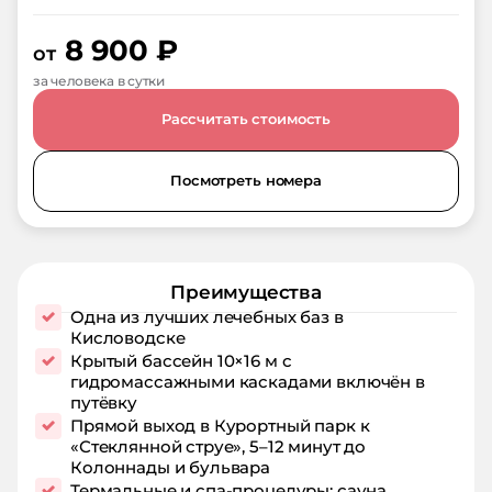
8 900
₽
от
за человека в сутки
Рассчитать стоимость
Посмотреть номера
Преимущества
Одна из лучших лечебных баз в
Кисловодске
Крытый бассейн 10×16 м с
гидромассажными каскадами включён в
путёвку
Прямой выход в Курортный парк к
«Стеклянной струе», 5–12 минут до
Колоннады и бульвара
Термальные и спа‑процедуры: сауна,