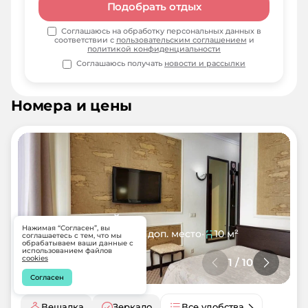
Подобрать отдых
Соглашаюсь на обработку персональных данных в
соответствии с
пользовательским соглашением
и
политикой конфиденциальности
Соглашаюсь получать
новости и рассылки
Номера и цены
стандартный
Нажимая “Согласен”, вы
1 основное место
•
1 доп. место
•
10 м²
соглашаетесь с тем, что мы
обрабатываем ваши данные с
использованием файлов
cookies
1
/
10
Согласен
Вешалка
Зеркало
Все удобства