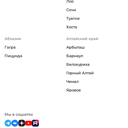
Лоо
Сочи
Туапсе
Хоста
Абхазия
Алтайский край
Гагра
Арбыташ
Пицунда
Барнаул
Белокуриха
Горный Алтай
Чемал
Яровое
Мы в соцсетях