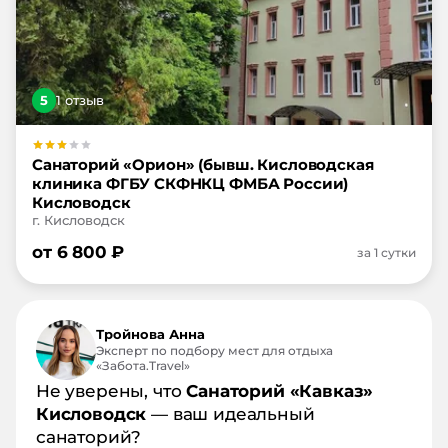
5
1
отзыв
Санаторий «Орион» (бывш. Кисловодская
клиника ФГБУ СКФНКЦ ФМБА России)
Кисловодск
г. Кисловодск
от
6 800
₽
за 1 сутки
Тройнова Анна
Эксперт по подбору мест для отдыха
«Забота.Travel»
Не уверены, что
Санаторий «Кавказ»
Кисловодск
— ваш идеальный
санаторий?