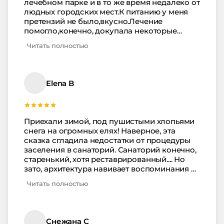
лечебном парке и в то же время недалеко от
людных городских мест.К питанию у меня
претензий не было,вкусно.Лечение
помогло,конечно, докупала некоторые
процедуры.Очень понравилась "озоновая
Читать полностью
шапочка".Каждое утро с инструктором
ходьба в разные уголки парка,к завтраку
возвращались.По вечерам часто бывали
отличные концерты музыкантов-
Elena B
профессионалов.Танцы в
санаториях(танцетерапия) по вечерам
немаловажное мероприятие.Здесь-это
большой минус.При желании можно ходить
Приехали зимой, под пушистыми хлопьями
в военный санаторий
снега на огромных елях! Наверное, эта
неподалёку.обслуживание хорошее.Весь
сказка сгладила недостатки от процедуры
персонал приветливый.
заселения в санаторий. Санаторий конечно,
старенький, хотя реставрированный.... Но
зато, архитектура навивает воспоминания о
советских временах. Тишина. Это очень
Читать полностью
важно. У нас окна выходили на парк, прямо
на елки, по которым скачут белки. Питание
санаторное, 5-ый стол - вкуснотища :(
Вобщем все было замечательно, питание,
Снежана С