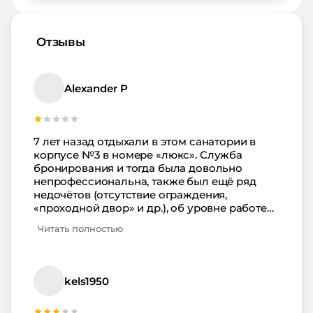
Отзывы
Alexander P
7 лет назад отдыхали в этом санатории в
корпусе №3 в номере «люкс». Служба
бронирования и тогда была довольно
непрофессиональна, также был ещё ряд
недочётов (отсутствие ограждения,
«проходной двор» и др.), об уровне работе
мы оставили информацию в их книге
Читать полностью
отзывов, а также написали письмо в
вышестоящую организацию (санаторий
относится к профсоюзной системе, не
частный). Третий корпус очень хорошо
kels1950
расположен, трёхэтажный, небольшой,
люксы, и если бы не ряд деталей, то отдых