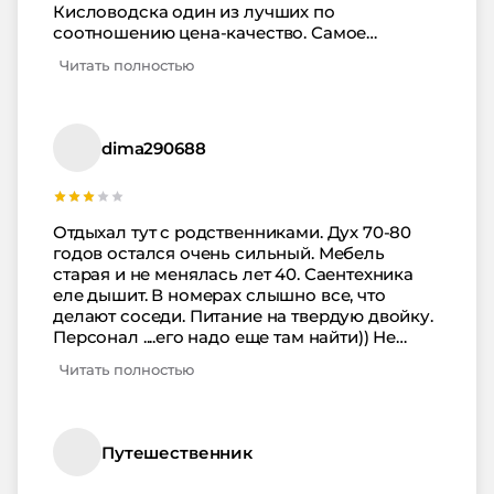
Кисловодска один из лучших по
соотношению цена-качество. Самое
подходящее время для посещения
Читать полностью
Кисловодска апрель-май и сентябрь-
октябрь.
dima290688
Отдыхал тут с родственниками. Дух 70-80
годов остался очень сильный. Мебель
старая и не менялась лет 40. Саентехника
еле дышит. В номерах слышно все, что
делают соседи. Питание на твердую двойку.
Персонал ....его надо еще там найти)) Не
советую. Ищите что-то другое.
Читать полностью
Путешественник