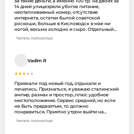
за такие деньги, а именно 100 т.р. на двоих за
14 дней улицезрели убогое питание,
неотапливаемый номер, отсутствие
интернета, остатки былой советской
роскоши, больше в Кисловодск в мае ни
ногой, весьма холодно и сыро. Отдельный
привет местному аборигену, что делает
Читать полностью
фотоэтюды напротив 3 корпуса с птицами,
разводя гостей города на деньги.
Vadim R
Приехали под новый год, отдыхали и
лечились. Признаться, я уважаю сталинский
ампир, размах и простор...плюс удобное
местоположение. Сервис средний, но если
не быть предвзятым, то должно
понравиться. Приятно утром выйти на
балкон, а вечером принять ванную после
Читать полностью
пешей прогулки. В номерах, если холодно,
есть масляный радиатор.