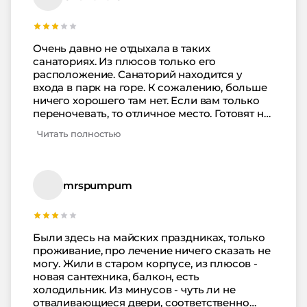
лечение на отлично. Далековато от
нарзанной галереи, но главное санаторий
недалеко от канатной дороги. Мы делали
ежедневные пешие прогулки утром и
Очень давно не отдыхала в таких
вечером.
санаториях. Из плюсов только его
расположение. Санаторий находится у
входа в парк на горе. К сожалению, больше
ничего хорошего там нет. Если вам только
переночевать, то отличное место. Готовят не
вкусно, в номерах за две недели не
Читать полностью
убрались ни разу. Все старое и изношенное.
Состав отдыхающих- пенсионеры и
спортсмены. Из процедур не могу ничего
отметить выдающегося. Проблемы с
mrspumpum
горячей водой. Ее приходилось сливать по
30 минут каждый раз. Думаю, что в
следующий раз посмотрю квартиру.
Кисловодск очень понравился. Хотелось бы
Были здесь на майских праздниках, только
вернуться в этот город.
проживание, про лечение ничего сказать не
могу. Жили в старом корпусе, из плюсов -
новая сантехника, балкон, есть
холодильник. Из минусов - чуть ли не
отваливающиеся двери, соответственно