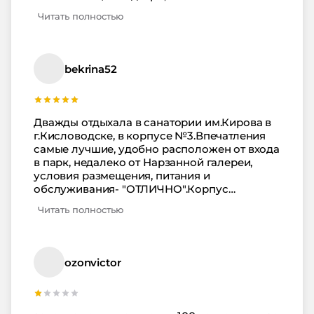
шумоизоляции 0, ужасные разномастные
Читать полностью
матрасы и подушки, интерьер не менялся с
советских времён, но в этом даже есть
какая-то своя романтика. Еда нормальная, я
готовилась к худшему. Не хватало фруктов и
bekrina52
овощей, возможно это зависит от сезона.
Дважды отдыхала в санатории им.Кирова в
г.Кисловодске, в корпусе №3.Впечатления
самые лучшие, удобно расположен от входа
в парк, недалеко от Нарзанной галереи,
условия размещения, питания и
обслуживания- "ОТЛИЧНО".Корпус
рассчитан на проживание 27 человек, это
Читать полностью
старинный особняк, в котором провели
отличную реставрацию.Персонал очень
внимательный и вежливый.Чувствуешь себя,
как дома .Приедем еще раз.
ozonvictor