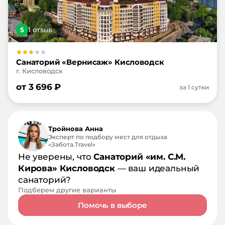
5
1
отзыв
Санаторий «Вернисаж» Кисловодск
г. Кисловодск
от
3 696
₽
за 1 сутки
Тройнова Анна
Эксперт по подбору мест для отдыха
«Забота.Travel»
Не уверены, что
Санаторий «им. С.М.
Кирова» Кисловодск
— ваш идеальный
санаторий?
Подберем другие варианты
Помочь в выборе