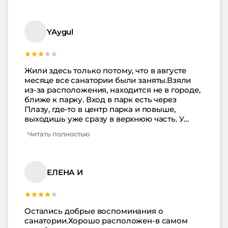
по-домашнему. Отношение в санатории -
как родным, все улыбчивы, приветливы,
включая врачей, медсестер, портье (3
YAygul
корпус), все и всегда готовы придти на
помощь! Процедуры все бесплатны, если
ехать по путевке с включенным лечением-
все, что попросите, и чем располагает
Жили здесь только потому, что в августе
лечебная база санатория-все вам с
месяце все санатории были заняты.Взяли
удовольствием сделают! В общем,
из-за расположения, находится не в городе,
рекомендую!!!
ближе к парку. Вход в парк есть через
Плазу, где-то в центр парка и повыше,
выходишь уже сразу в верхнюю часть. У
санатория очень хороший второй корпус,
Читать полностью
но, к сожалению, там все номера семейные,
с одной кроватью. Мы заплатили столько
же, но жили в первом корпусе, где и
проходят все лечения. В номере очень
ЕЛЕНА И
хорошие матрасы, пластиковые окна со
сеткой от комаров. У нас был
двухкомнатный номер. Ванная достаточно
большая. Очень добрая врач Ольга
Остались добрые воспоминания о
Петровна, заботливая и внимательная.При
санатории.Хорошо расположен-в самом
заезде первым делом снимают ЭКГ