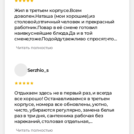
что ее нет!!! Суп был двух видов, причем
основа одна, а вот добавка отличалась. Но
Жил в третьем корпусе.Всем
он был практически прозрачный. Котлеты не
доволен.Наташа (мои хорошие),из
всегда прожаренные. Так что если взять в
столовой,отличный человек и прекрасный
целом, то сервис НИКАКОЙ!! Еда отвратная
работник.Повар в её смене готовил
и номера холодные, так что вообще ужас.
наивкуснейшие блюда.Да и в той
смене,тоже.Подойдут,вежливо спросят,что
из блюд желаем.Просто
Читать полностью
замечательно.Рядом парк,долина
роз,канатка.Воздух обалденный.Процедур
много.Если чего то нет,рядом в Димитрова
можно докупить.Вообщем всё отлично.И
Serzhio_s
один жирный МИНУС отелю,а вернее
дерекции.Выселяют в 8 - 00 утра,без
завтрака.ПОЗОР.В других отелях рассчёт в
12-00 и завтрак включён.Так и тут должно
Отдыхаем здесь не в первый раз, и всегда
быть,ведь я плачу за сутки,начало с 12- 00.Но
все хорошо! Останавливаемся в третьем
почему то в 8 - 00 досвидос.Товарищи
корпусе, номера все обновлены, уютно,
директора,не мелочитесь и будет всё
чисто, убираются регулярно, замена белья
ОК.Желаю всем здоровья,мира и
раз в три дня, сантехника рабочая без
добра.Приеду ещё ))
нареканий, столовая отдельная,
обслуживание-отдельное спасибо
Читать полностью
сотрудникам столовой, все вкусно, полезно,