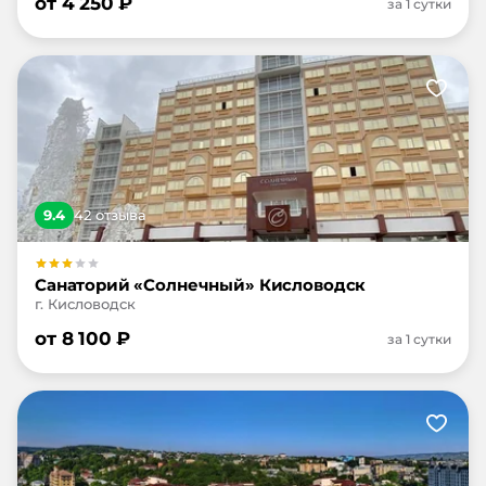
от
4 250
₽
за 1 сутки
9.4
42
отзыв
а
Санаторий «Солнечный» Кисловодск
г. Кисловодск
от
8 100
₽
за 1 сутки