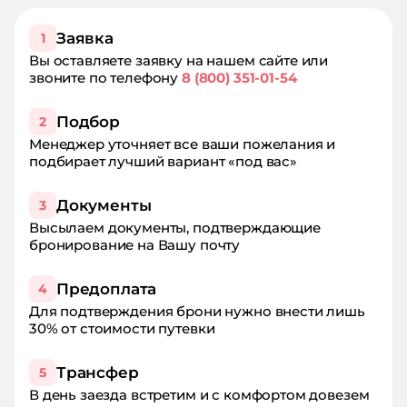
содроганием.
осталось". При этом стоимость
двухкомнатного номера 3 600 рублей. И это
Заявка
1
без лечения. В санатории нет рецепшена как
Вы оставляете заявку на нашем сайте или
такового. Территория не ухожена, много
звоните по телефону
8 (800) 351-01-54
бездомных собак, которые кусают
отдыхающих. Бювет работает по какому-то
своему расписанию. Охранник сидит в
Подбор
2
санатории, а сама территория не
Менеджер уточняет все ваши пожелания и
охраняется. Вобщем-то много ещё можно
подбирает лучший вариант «под вас»
написать негативного. А самое главное
огорчило то, что на все замечания реакция
Документы
3
персонала, это закатывание глазок под лоб,
недовольные выражение лица, типа "чё
Высылаем документы, подтверждающие
надо?". Вообще, не рекомендую.
бронирование на Вашу почту
Предоплата
4
Для подтверждения брони нужно внести лишь
30% от стоимости путевки
Трансфер
5
В день заезда встретим и с комфортом довезем