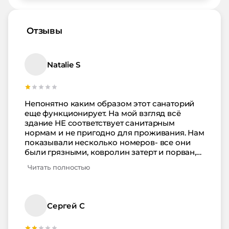
Отзывы
Natalie S
Непонятно каким образом этот санаторий
еще функционирует. На мой взгляд всё
здание НЕ соответствует санитарным
нормам и не пригодно для проживания. Нам
показывали несколько номеров- все они
были грязными, ковролин затерт и порван,
обои в ужасном состоянии, розетки
Читать полностью
выпадают- опасно пользоваться, стекла
грязные, балконы тоже, сантехника - в
удручающем состоянии, что страшно
принимать душ, плитка отваливается,
Сергей С
полотенца разного размера и цвета,
занавеси все пыльные и старые, так как мы