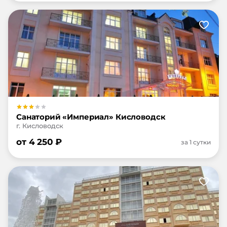
Санаторий «Империал» Кисловодск
г. Кисловодск
от
4 250
₽
за 1 сутки