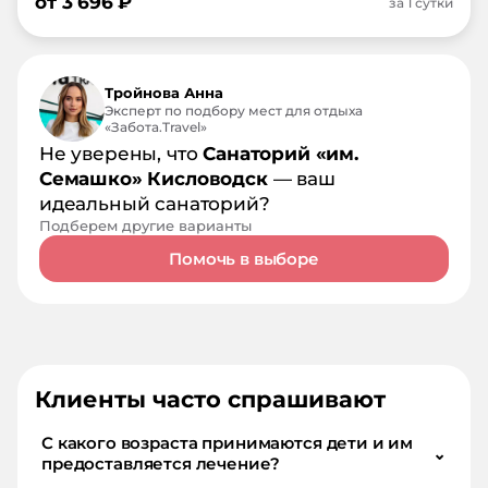
от
3 696
₽
за 1 сутки
Тройнова Анна
Эксперт по подбору мест для отдыха
«Забота.Travel»
Не уверены, что
Санаторий «им.
Семашко» Кисловодск
— ваш
идеальный санаторий?
Подберем другие варианты
Помочь в выборе
Клиенты часто спрашивают
С какого возраста принимаются дети и им
⌄
предоставляется лечение?