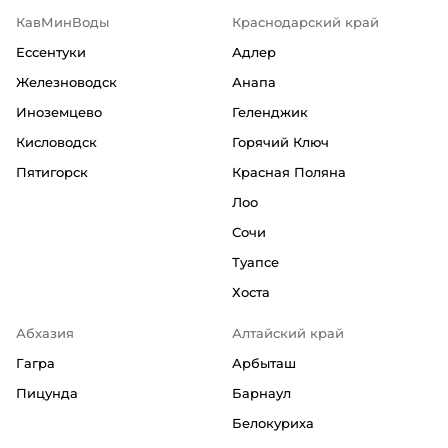
КавМинВоды
Краснодарский край
Ессентуки
Адлер
Железноводск
Анапа
Иноземцево
Геленджик
Кисловодск
Горячий Ключ
Пятигорск
Красная Поляна
Лоо
Сочи
Туапсе
Хоста
Абхазия
Алтайский край
Гагра
Арбыташ
Пицунда
Барнаул
Белокуриха