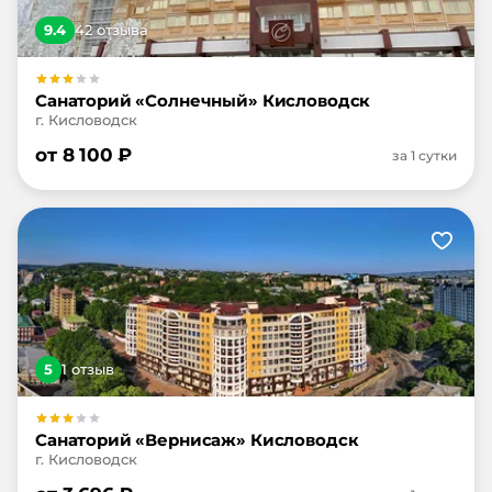
9.4
42
отзыв
а
Санаторий «Солнечный» Кисловодск
г. Кисловодск
от
8 100
₽
за 1 сутки
5
1
отзыв
Санаторий «Вернисаж» Кисловодск
г. Кисловодск