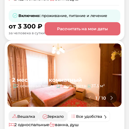
Включено:
проживание, питание и лечение
от
3 300
₽
Рассчитать на мои даты
за человека в сутки
2 местный 3 комнатный
2 основных места
•
2 доп. места
•
37.5 м²
1
/
10
Вешалка
Зеркало
Все удобства
2 односпальные
ванна, душ