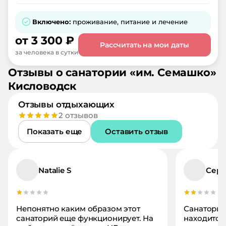
Включено:
проживание, питание и лечение
от
3 300
₽
Рассчитать на мои даты
за человека в сутки
Отзывы о
санатории
«
им. Семашко
»
Кисловодск
Отзывы отдыхающих
2
отзывов
Показать еще
Оставить отзыв
Natalie S
Серг
Непонятно каким образом этот
Санатори
санаторий еще функционирует. На
находится