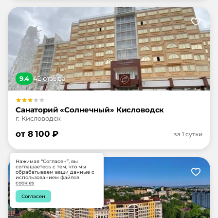
9.4
42
отзыв
а
Санаторий «Солнечный» Кисловодск
г. Кисловодск
от
8 100
₽
за 1 сутки
Нажимая “Согласен”, вы
соглашаетесь с тем, что мы
обрабатываем ваши данные с
использованием файлов
cookies
Согласен