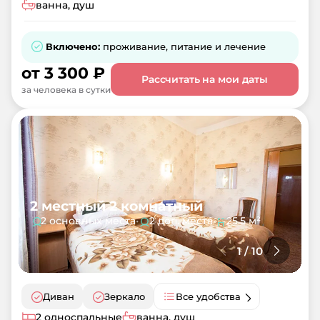
ванна, душ
Включено:
проживание, питание и лечение
от
3 300
₽
Рассчитать на мои даты
за человека в сутки
2 местный 2 комнатный
2 основных места
•
2 доп. места
•
25.5 м²
1
/
10
Диван
Зеркало
Все удобства
2 односпальные
ванна, душ