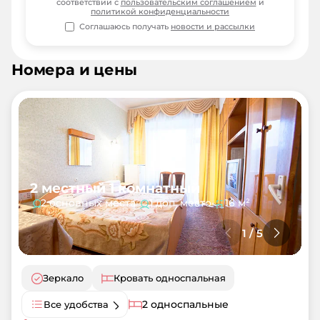
соответствии с
пользовательским соглашением
и
политикой конфиденциальности
Соглашаюсь получать
новости и рассылки
Номера и цены
2 местный 1 комнатный
2 основных места
•
1 доп. место
•
16 м²
1
/
5
Зеркало
Кровать односпальная
2 односпальные
Все удобства