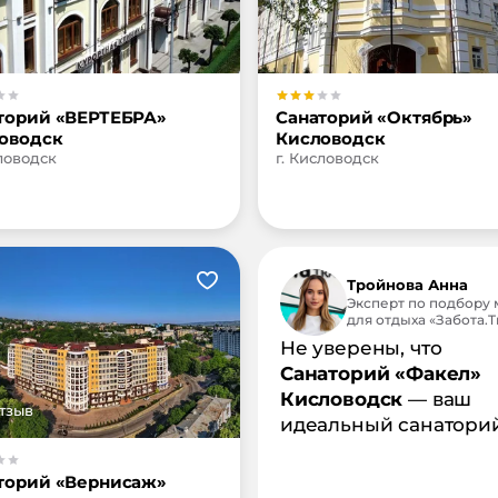
торий «ВЕРТЕБРА»
Санаторий «Октябрь»
оводск
Кисловодск
словодск
г. Кисловодск
Тройнова Анна
Эксперт по подбору 
для отдыха «Забота.Tr
Не уверены, что
Санаторий «Факел»
Кисловодск
— ваш
тзыв
идеальный санатори
торий «Вернисаж»