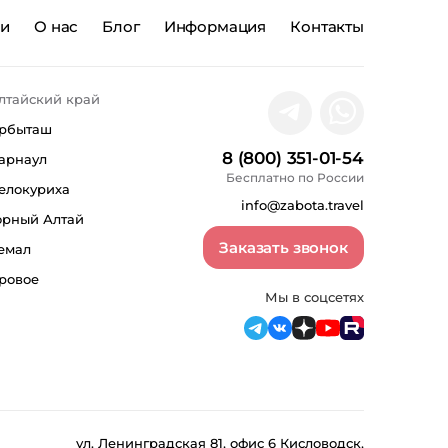
ии
О нас
Блог
Информация
Контакты
лтайский край
рбыташ
8 (800) 351-01-54
арнаул
Бесплатно по России
елокуриха
info@zabota.travel
орный Алтай
Заказать звонок
емал
ровое
Мы в соцсетях
ул. Ленинградская 81, офис 6 Кисловодск,