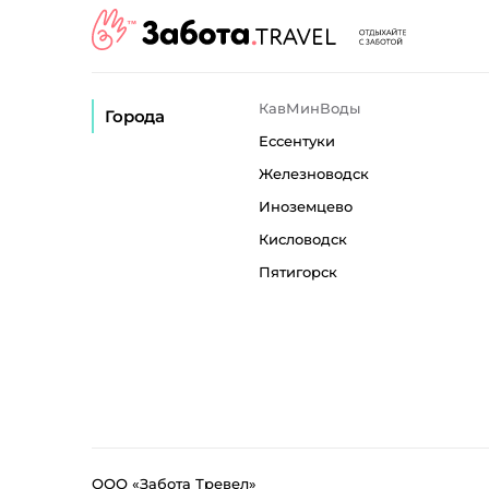
КавМинВоды
Города
Ессентуки
Железноводск
Иноземцево
Кисловодск
Пятигорск
ООО «Забота Тревел»