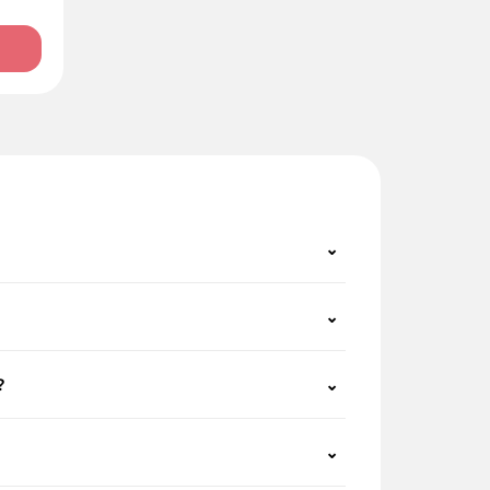
⌄
⌄
?
⌄
⌄