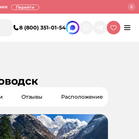
ния
Перейти
8 (800) 351-01-54
оводск
и
Отзывы
Расположение