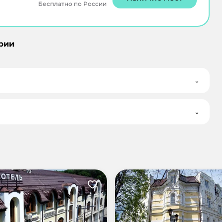
Бесплатно по России
рии
⌄
⌄