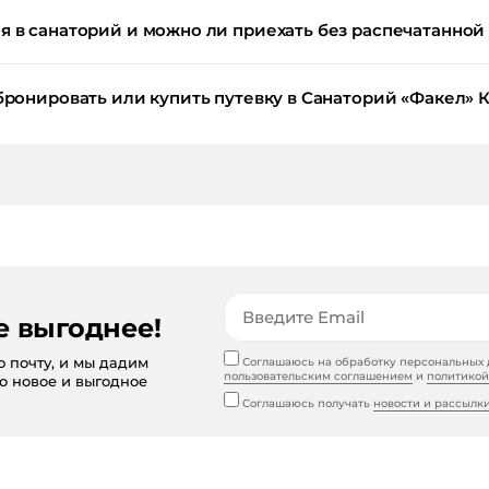
 в санаторий и можно ли приехать без распечатанной
бронировать или купить путевку в Санаторий «Факел» 
е выгоднее!
ю почту, и мы дадим
Соглашаюсь на обработку персональных д
пользовательским соглашением
и
политикой
то новое и выгодное
Соглашаюсь получать
новости и рассылк