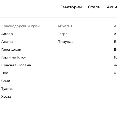
Санатории
Отели
Акц
Краснодарский край
Абхазия
А
Адлер
Гагра
А
Анапа
Пицунда
Б
Геленджик
Б
Горячий Ключ
Г
Красная Поляна
Ч
Лоо
Я
Сочи
Туапсе
Хоста