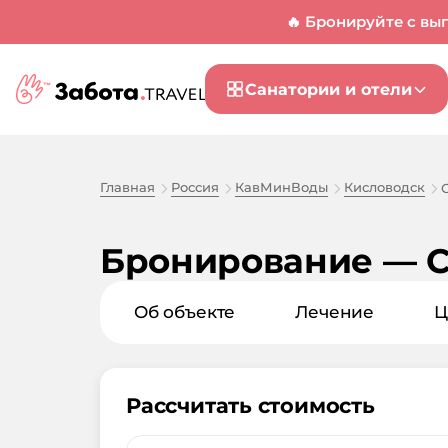
🔥 Бронируйте с вы
Санатории и отели
Главная
Россия
КавМинВоды
Кисловодск
Бронирование — С
Об объекте
Лечение
Ц
Рассчитать стоимость