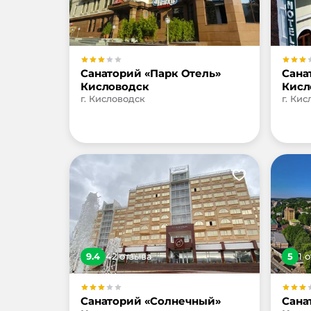
Санаторий «Парк Отель»
Сана
Кисловодск
Кисл
г. Кисловодск
г. Ки
9.4
42
отзыв
а
5
1
о
Санаторий «Солнечный»
Сана