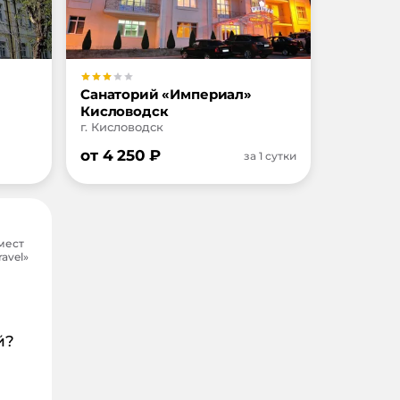
Санаторий «Империал»
Кисловодск
г. Кисловодск
от
4 250
₽
за 1 сутки
мест
avel»
й?