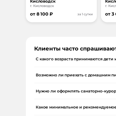
Кисловодск
Кисл
г. Кисловодск
г. Ки
от
8 100
₽
от
3
за 1 сутки
Клиенты часто спрашиваю
С какого возраста принимаются дети 
Возможно ли приехать с домашним п
Нужно ли оформлять санаторно-курор
Какое минимальное и рекомендуемое 