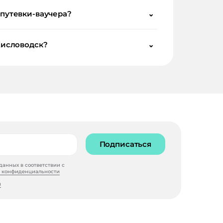
 путевки-ваучера?
⌄
Кисловодск?
⌄
Подписаться
анных в соответствии с
 конфиденциальности
и