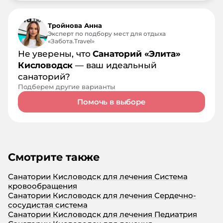
огромное количество! Элита на их
фоне не выдерживает никакой
конкуренции! Нам его
Тройнова Анна
посоветовали знакомые супруги...
Эксперт по подбору мест для отдыха
Поэтому, мы не стали заниматься
«Забота.Travel»
подбором оптимального
Не уверены, что
Санаторий «Элита»
санатория... А зря! Лучше не
Кисловодск
— ваш идеальный
пожалеть своего времени на поиск
санаторий?
санатория и внимательно изучить
Подберем другие варианты
все отзывы и информацию, чем
потом сильно пожалеть о своем
Помочь в выборе
решении, послушав совета друзей
или знакомых... Не повторяйте моих
ошибок. Будьте осторожны!
Тщательнее выбирайте санаторий!..
Смотрите также
Санатории Кисловодск для лечения Система
кровообращения
Санатории Кисловодск для лечения Сердечно-
сосудистая система
Санатории Кисловодск для лечения Педиатрия