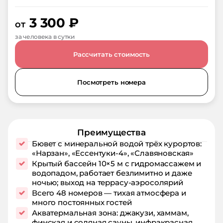
3 300
₽
от
за человека в сутки
Рассчитать стоимость
Посмотреть номера
Преимущества
Бювет с минеральной водой трёх курортов:
«Нарзан», «Ессентуки‑4», «Славяновская»
Крытый бассейн 10×5 м с гидромассажем и
водопадом, работает безлимитно и даже
ночью; выход на террасу‑аэросолярий
Всего 48 номеров — тихая атмосфера и
много постоянных гостей
Акватермальная зона: джакузи, хаммам,
финская и соляная сауны, инфракрасная