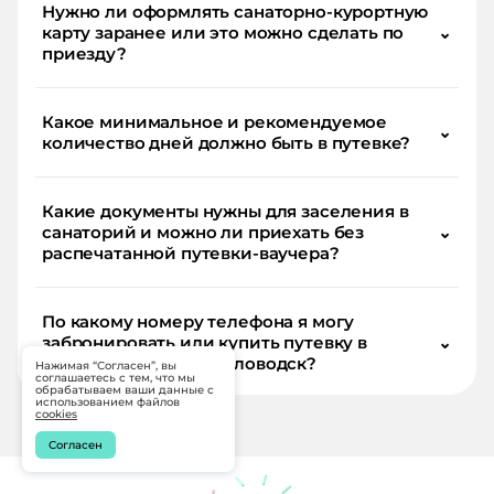
Нужно ли оформлять санаторно-курортную
карту заранее или это можно сделать по
⌄
приезду?
Какое минимальное и рекомендуемое
⌄
количество дней должно быть в путевке?
Какие документы нужны для заселения в
санаторий и можно ли приехать без
⌄
распечатанной путевки-ваучера?
По какому номеру телефона я могу
забронировать или купить путевку в
⌄
Санаторий Элита Кисловодск?
Нажимая “Согласен”, вы
соглашаетесь с тем, что мы
обрабатываем ваши данные с
использованием файлов
cookies
Согласен