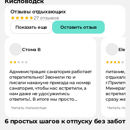
Кисловодск
Отзывы отдыхающих
27
отзывов
Показать еще
Оставить отзыв
Стома В
Elen
Администрация санатория работает
питание, уборка в сан
отвратительно! Звонили по и
отдыхали 
писали накануне приезда на номер
г.Прилете
санатория, чтобы нас встретили, а
Минеральн
нам даже не удосужились
встретил, 
ответить!.. В итоге мы просто
сразу же 
отправили данные куда и во
прибытие 
Читать полностью
Читать пол
сколько мы подъедем! Приехав в
приятно.В
город нас с платформы сразу
находится
6 простых шагов к отпуску без забот
отаковали наглые таксисты,
противопо
предлагавшие недорого (300
Курортног