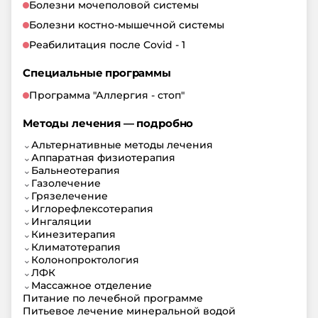
Болезни мочеполовой системы
Болезни костно-мышечной системы
Реабилитация после Covid - 1
Специальные программы
Программа "Аллергия - стоп"
Методы лечения — подробно
⌄
Альтернативные методы лечения
⌄
Аппаратная физиотерапия
⌄
Бальнеотерапия
⌄
Газолечение
⌄
Грязелечение
⌄
Иглорефлексотерапия
⌄
Ингаляции
⌄
Кинезитерапия
⌄
Климатотерапия
⌄
Колонопроктология
⌄
ЛФК
⌄
Массажное отделение
Питание по лечебной программе
Питьевое лечение минеральной водой