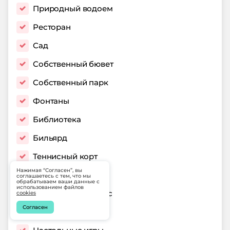
Природный водоем
Ресторан
Сад
Собственный бювет
Собственный парк
Фонтаны
Библиотека
Бильярд
Теннисный корт
Нажимая “Согласен”, вы
Караоке
соглашаетесь с тем, что мы
обрабатываем ваши данные с
использованием файлов
Настольный теннис
cookies
Согласен
Пешие прогулки