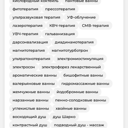
кислородный коктейль
пантовые ванны
фитотерапия
прессотерапия
ультразвуковая терапия
УФ-облучение
лазеротерапия
КВЧ-терапия
СМВ-терапия
УВЧ-терапия
гальванизация
дарсонвализация
диадинамотерапия
магнитотерапия
магнитотурботрон
ультратонотерапия
электромиостимуляция
электросон
электрофорез лекарственный
ароматические ванны
бишофитные ванны
валерьяновые ванны
гидромассажные ванны
жемчужные ванны
йодобромные ванны
нарзанные ванны
пенно-солодковые ванны
углекислые ванны
хвойные ванны
восходящий душ
душ Шарко
контрастный душ
подводный душ - массаж