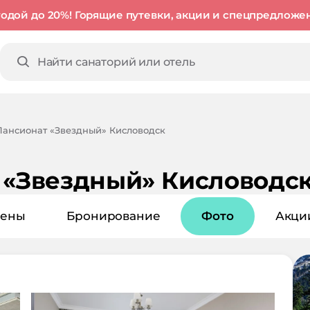
годой до 20%! Горящие путевки, акции и спецпредложе
Пансионат «Звездный» Кисловодск
 «Звездный» Кисловодс
ены
Бронирование
Фото
Акци