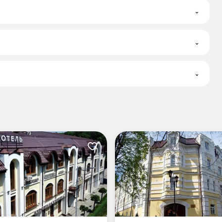
⌄
⌄
⌄