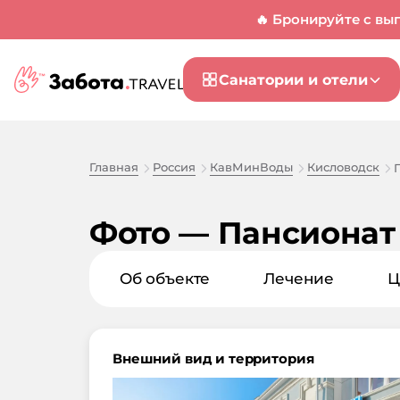
🔥 Бронируйте с вы
Санатории и отели
Главная
Россия
КавМинВоды
Кисловодск
Фото — Пансионат
Об объекте
Лечение
Ц
Внешний вид и территория