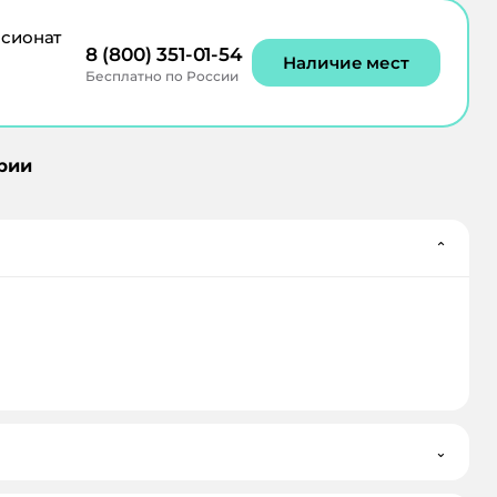
сионат
8 (800) 351-01-54
Наличие мест
Бесплатно по России
рии
⌄
⌄