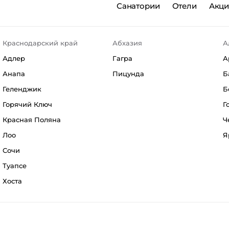
Санатории
Отели
Акц
Краснодарский край
Абхазия
А
Адлер
Гагра
А
Анапа
Пицунда
Б
Геленджик
Б
Горячий Ключ
Г
Красная Поляна
Ч
Лоо
Я
Сочи
Туапсе
Хоста