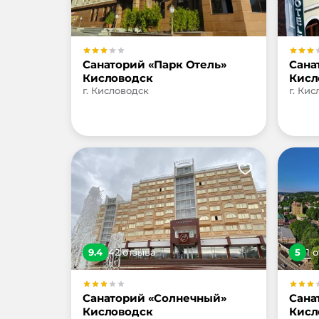
Санаторий «Парк Отель»
Сана
Кисловодск
Кисл
г. Кисловодск
г. Ки
9.4
42
отзыв
а
5
1
о
Санаторий «Солнечный»
Сана
Кисловодск
Кисл