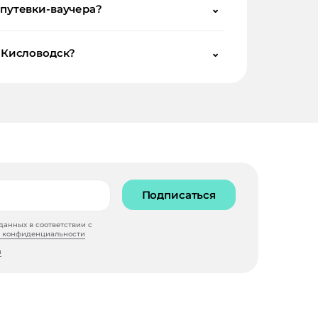
 путевки-ваучера?
⌄
й Кисловодск?
⌄
Подписаться
анных в соответствии с
 конфиденциальности
и