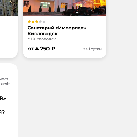
Санаторий «Империал»
Кисловодск
г. Кисловодск
от
4 250
₽
за 1 сутки
мест
avel»
й»
й?