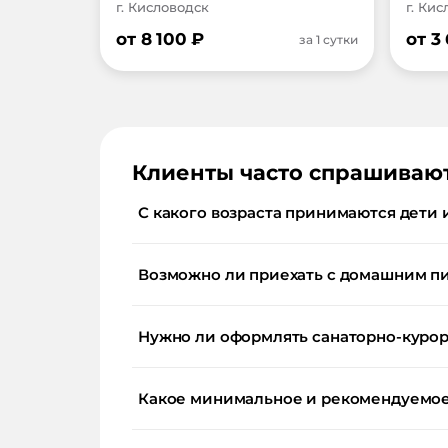
г. Кисловодск
г. Ки
от
8 100
₽
от
3
за 1 сутки
Клиенты часто спрашиваю
С какого возраста принимаются дети 
Возможно ли приехать с домашним п
Нужно ли оформлять санаторно-курор
Какое минимальное и рекомендуемое 