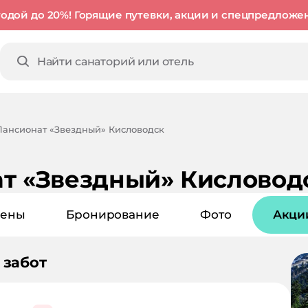
годой до 20%! Горящие путевки, акции и спецпредложе
Пансионат «Звездный» Кисловодск
т «Звездный» Кисловод
ены
Бронирование
Фото
Акци
 забот