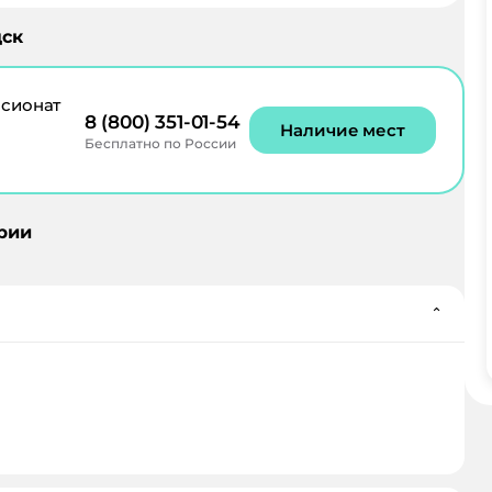
ск
сионат
8 (800) 351-01-54
Наличие мест
Бесплатно по России
рии
⌄