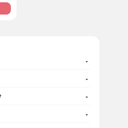
⌄
⌄
?
⌄
⌄