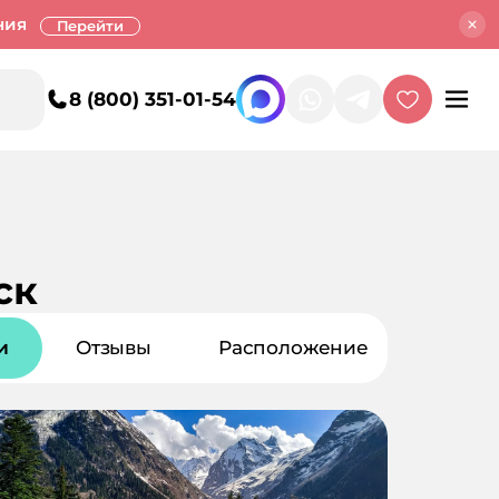
ния
Перейти
8 (800) 351-01-54
ск
и
Отзывы
Расположение