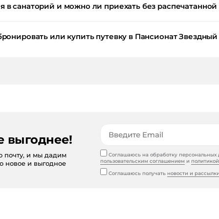
 в санаторий и можно ли приехать без распечатанной
бронировать или купить путевку в Пансионат Звездны
е выгоднее!
ю почту, и мы дадим
Соглашаюсь на обработку персональных д
пользовательским соглашением
и
политикой
то новое и выгодное
Соглашаюсь получать
новости и рассылк