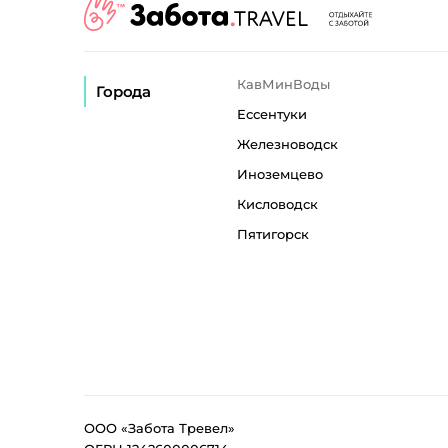
КавМинВоды
Города
Ессентуки
Железноводск
Иноземцево
Кисловодск
Пятигорск
ООО «Забота Тревел»