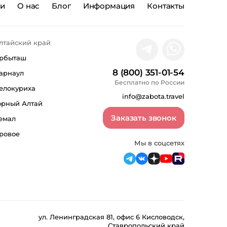
ии
О нас
Блог
Информация
Контакты
лтайский край
рбыташ
8 (800) 351-01-54
арнаул
Бесплатно по России
елокуриха
info@zabota.travel
орный Алтай
Заказать звонок
емал
ровое
Мы в соцсетях
ул. Ленинградская 81, офис 6 Кисловодск,
Ставропольский край