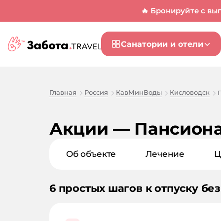
🔥 Бронируйте с вы
Санатории и отели
Главная
Россия
КавМинВоды
Кисловодск
Акции — Пансиона
Об объекте
Лечение
Ц
6 простых шагов к отпуску без