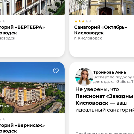
торий «ВЕРТЕБРА»
Санаторий «Октябрь»
оводск
Кисловодск
словодск
г. Кисловодск
Тройнова Анна
Эксперт по подбору 
для отдыха «Забота.Tr
Не уверены, что
Пансионат «Звездны
Кисловодск
— ваш
тзыв
идеальный санатори
торий «Вернисаж»
оводск
Подберем другие варианты