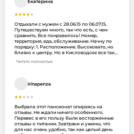
Екатерина
Отдыхали с мужем с 28.06.15 по 06.07.15.
Путешествуем много, так что есть, с чем
сравнить. Все понравилось! Номер,
территория, еда, обслуживание. Начну по
порядку: 1. Расположение. Высоковато, но
близко к центру. Но в Кисловодске все так
или иначе на горах или холмах, почти все
Читать полностью
дороги - вверх-вниз, ходьба здесь и
является, как говорят экскурсоводы,
лечением. Но своим родителям я бы
посоветовала более равнинный
irinapenza
(относительно) Пятигорск. Квартал ооочень
понравился, прикольные южные домики с
потрясающими двориками. Магазины
небольшие, поэтому дороговатые, на улице
Выбрала этот пансионат опираясь на
"под" пансионатом. Зато прямо рядом с
отзывы. Не ждали ничего особенного.
магазином, да и в нем, очень вкусные
Перевес в его пользу были восторженные
осетинские пироги, недалеко аптека, храм,
отзывы о питании. Завтраки и ужины, что
краеведческий музей,санаторий "Самара" с
для нас очень удобно, так как целый день
бассейном, курортный бульвар и парк с