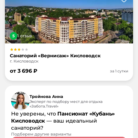
5
1
отзыв
Санаторий «Вернисаж» Кисловодск
г. Кисловодск
от
3 696
₽
за 1 сутки
Тройнова Анна
Эксперт по подбору мест для отдыха
«Забота.Travel»
Не уверены, что
Пансионат «Кубань»
Кисловодск
— ваш идеальный
санаторий?
Подберем другие варианты