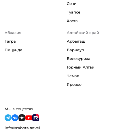
Сочи
Туапсе
Хоста
Абхазия
Алтайский край
Гагра
Арбыташ
Пицунда
Барнаул
Белокуриха
Горный Алтай
Чемал
Яровое
Мы в соцсетях
info@zabota.travel