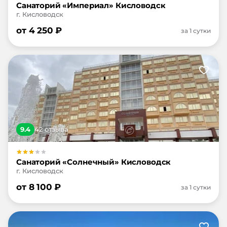
Санаторий «Империал» Кисловодск
г. Кисловодск
от
4 250
₽
за 1 сутки
9.4
42
отзыв
а
Санаторий «Солнечный» Кисловодск
г. Кисловодск
от
8 100
₽
за 1 сутки