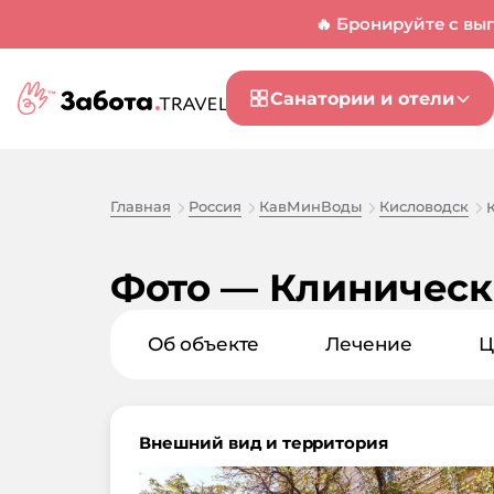
🔥 Бронируйте с вы
Санатории и отели
Главная
Россия
КавМинВоды
Кисловодск
Фото — Клиническ
Об объекте
Лечение
Ц
Внешний вид и территория