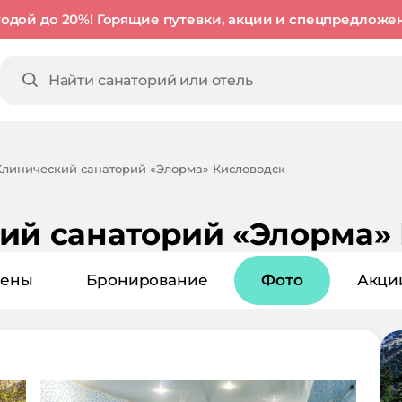
годой до 20%! Горящие путевки, акции и спецпредложе
Клинический санаторий «Элорма» Кисловодск
ий санаторий «Элорма»
ены
Бронирование
Фото
Акци