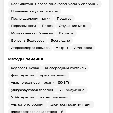
Реабилитация после гинекологических операций
Почечная недостаточность
После удаления матки
Подагра
Перелом ноги
Парез
Опущение матки
Мочекаменная болезнь
Варикоз
Болезнь Бехтерева
Бесплодие
Атеросклероз сосудов
Артрит
Аменорея
Методы лечения
кедровая бочка
кислородный коктейль
фитотерапия
прессотерапия
ударно-волновая терапия (ЭУВТ)
ультразвуковая терапия
УФ-облучение
УВЧ-терапия
магнитотерапия
ультратонотерапия
электромиостимуляция
электрофорез лекарственный