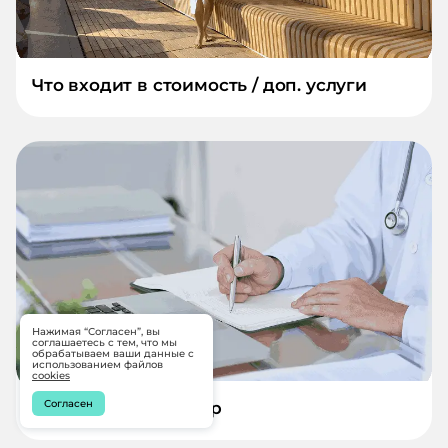
Что входит в стоимость / доп. услуги
Нажимая “Согласен”, вы
соглашаетесь с тем, что мы
обрабатываем ваши данные с
использованием файлов
cookies
Согласен
Медицинский центр