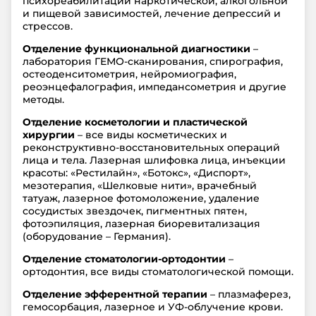
психореабилитации наркотической, алкогольной
и пищевой зависимостей, лечение депрессий и
стрессов.
Отделение функциональной диагностики
–
лаборатория ГЕМО-сканирования, спирография,
остеоденситометрия, нейромиография,
реоэнцефалография, импедансометрия и другие
методы.
Отделение косметологии и пластической
хирургии
– все виды косметических и
реконструктивно-восстановительных операций
лица и тела. Лазерная шлифовка лица, инъекции
красоты: «Рестилайн», «Ботокс», «Диспорт»,
мезотерапия, «Шелковые нити», врачебный
татуаж, лазерное фотомоложение, удаление
сосудистых звездочек, пигментных пятен,
фотоэпиляция, лазерная биоревитализация
(оборудование – Германия).
Отделение стоматологии-ортодонтии
–
ортодонтия, все виды стоматологической помощи.
Отделение эфферентной терапии
– плазмаферез,
гемосорбация, лазерное и УФ-облучение крови.