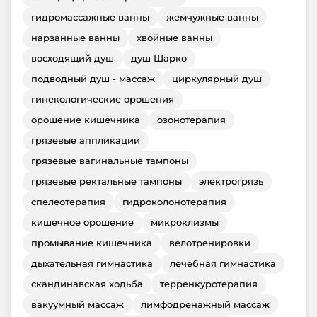
гидромассажные ванны
жемчужные ванны
нарзанные ванны
хвойные ванны
восходящий душ
душ Шарко
подводный душ - массаж
циркулярный душ
гинекологические орошения
орошение кишечника
озонотерапия
грязевые аппликации
грязевые вагинальные тампоны
грязевые ректальные тампоны
электрогрязь
спелеотерапия
гидроколонотерапия
кишечное орошение
микроклизмы
промывание кишечника
велотренировки
дыхательная гимнастика
лечебная гимнастика
скандинавская ходьба
терренкуротерапия
вакуумный массаж
лимфодренажный массаж