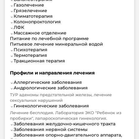
⌄
Газолечение
⌄
Грязелечение
⌄
Климатотерапия
⌄
Колонопроктология
⌄
ЛФК
⌄
Массажное отделение
Питание по лечебной программе
Питьевое лечение минеральной водой
⌄
Психотерапия
⌄
Термотерапия
⌄
Тракционная терапия
Профили и направления лечения
⌄
Аллергические заболевания
⌄
Андрологические заболевания
ТУР аденомы предстательной железы, лечение
сексуальных нарушений
⌄
Гинекологические заболевания
Лечение бесплодия. Лаборатория ЭКО "Ребенок из
пробирки", лапароскопическая гинекология.
⌄
Заболевания желудочно-кишечного тракта
⌄
Заболевания нервной системы
Заболевания опорно-двигательного аппарата,
⌄