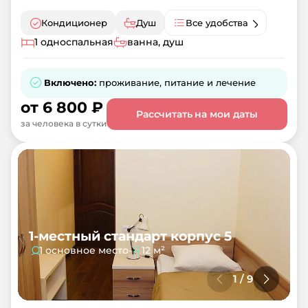
Кондиционер
Душ
Все удобства
1 односпальная
ванна, душ
Включено:
проживание, питание и лечение
от
6 800
₽
Рассчитать на мои даты
за человека в сутки
1-местный стандарт корпус 5
1 основное место
•
12 м²
1
/
9