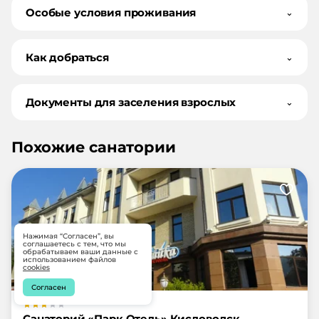
Особые условия проживания
⌄
Как добраться
⌄
Документы для заселения взрослых
⌄
Похожие санатории
Нажимая “Согласен”, вы
соглашаетесь с тем, что мы
обрабатываем ваши данные с
использованием файлов
cookies
Согласен
Санаторий «Парк Отель» Кисловодск