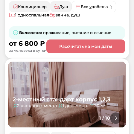
Кондиционер
Душ
Все удобства
1 односпальная
ванна, душ
Включено:
проживание, питание и лечение
от
6 800
₽
Рассчитать на мои даты
за человека в сутки
2-местный стандарт корпус 1,2,3
2 основных места
•
1 доп. место
•
20 м²
1
/
10