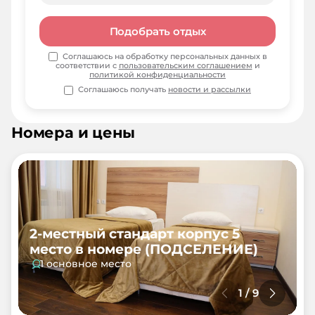
Подобрать отдых
Соглашаюсь на обработку персональных данных в
соответствии с
пользовательским соглашением
и
политикой конфиденциальности
Соглашаюсь получать
новости и рассылки
Номера и цены
2-местный стандарт корпус 5
место в номере (ПОДСЕЛЕНИЕ)
1 основное место
1
/
9