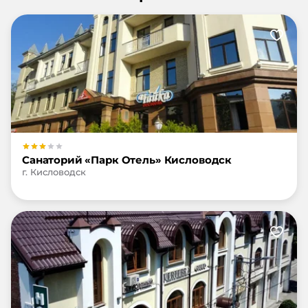
вокзала маршрутка 101е еще полчаса. Ни к
чему не привязан, никто над тобой не стоит!.
Там еще хычинами подкрепился. После
завтрака выехал, к обеду вернулся. Учтите,
что билеты на простую электричку и
Ласточку разные!
Санаторий «Парк Отель» Кисловодск
г. Кисловодск