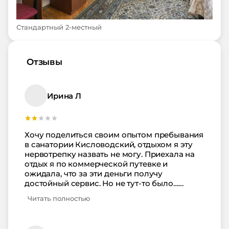
Стандартный 2-местный
Отзывы
Ирина Л
Хочу поделиться своим опытом пребывания
в санатории Кисловодский, отдыхом я эту
нервотрепку назвать не могу. Приехала на
отдых я по коммерческой путевке и
ожидала, что за эти деньги получу
достойный сервис. Но не тут-то было…
Больше всего поразило наплевательское
Читать полностью
отношение к людям в приемном отделении.
К примеру, у меня была оплаченная еще в
сентябре бронь номера на 2 человека. Но