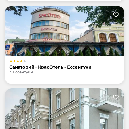
Санаторий «КрасОтель» Ессентуки
г. Ессентуки