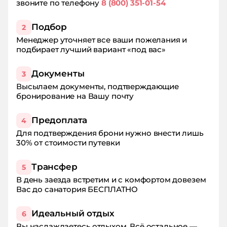
звоните по телефону
8 (800) 351-01-54
руб, хотя по курортной книжке пройдены не
все процедуры, обман полный, медсестра
Валентина, извините отчество забыла.
Подбор
2
Горничной Белле огромное спасибо!
Менеджер уточняет все ваши пожелания и
Главврача не видела, обходов в столовой не
подбирает лучший вариант «под вас»
было. Белье чистое, но старое. Досуга не
была никакого. Спасибо, что мороженное
Документы
3
ребенку можно было купить, не выходя из
корпуса.
Высылаем документы, подтверждающие
бронирование на Вашу почту
Предоплата
4
Для подтверждения брони нужно внести лишь
30% от стоимости путевки
Трансфер
5
В день заезда встретим и с комфортом довезем
Вас до санатория БЕСПЛАТНО
Идеальный отдых
6
Вы наслаждаетесь отдыхом. Всё остальное —