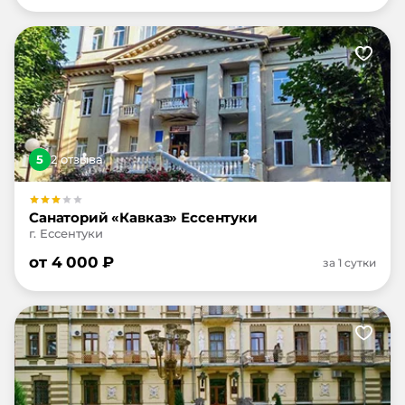
5
2
отзыв
а
Санаторий «Кавказ» Ессентуки
г. Ессентуки
от
4 000
₽
за 1 сутки