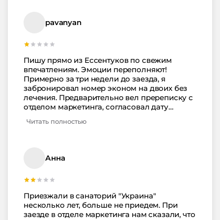
pavanyan
Пишу прямо из Ессентуков по свежим
впечатлениям. Эмоции переполняют!
Примерно за три недели до заезда, я
забронировал номер эконом на двоих без
лечения. Предварительно вел пререписку с
отделом маркетинга, согласовал дату
приезда, условия оплаты и проживания.
Читать полностью
Цена за номер составила 3800 руб/сутки с
оплатой по прибытию. Когда такси подвезло
ко входу в санаторий, я сразу отметил
обшарпанность здания, неухоженность
Анна
территории и обветшалось мебели и
отделки зоны приема и размещения. Но
худшее было впереди. Для оформления
меня отправили в службу маркетинга. За
Приезжали в санаторий "Украина"
столами сидели две девушки,на вид
несколько лет, больше не приедем. При
недавние выпускники школы. Одна из них
заезде в отделе маркетинга нам сказали, что
сразу спросила меня: "Вы знаете, что у нас