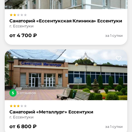
Санаторий «Ессентукская Клиника» Ессентуки
г. Ессентуки
от
4 700
₽
за 1 сутки
5
5
отзыв
ов
Санаторий «Металлург» Ессентуки
г. Ессентуки
от
6 800
₽
за 1 сутки