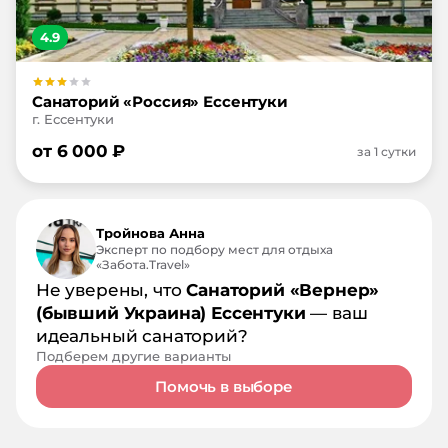
4.9
Санаторий «Россия» Ессентуки
г. Ессентуки
от
6 000
₽
за 1 сутки
Тройнова Анна
Эксперт по подбору мест для отдыха
«Забота.Travel»
Не уверены, что
Санаторий «Вернер»
(бывший Украина) Ессентуки
— ваш
идеальный санаторий?
Подберем другие варианты
Помочь в выборе