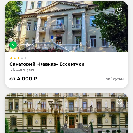
5
2
отзыв
а
Санаторий «Кавказ» Ессентуки
г. Ессентуки
от
4 000
₽
за 1 сутки