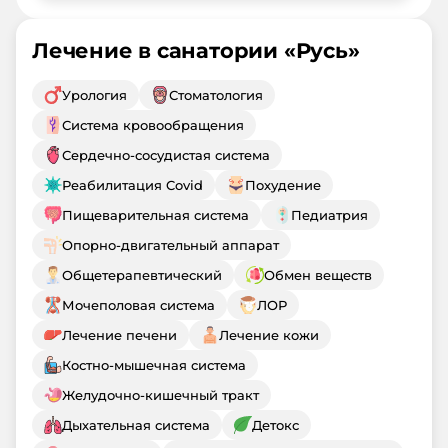
Лечение в санатории «
Русь
»
Урология
Стоматология
Система кровообращения
Сердечно-сосудистая система
Реабилитация Covid
Похудение
Пищеварительная система
Педиатрия
Опорно-двигательный аппарат
Общетерапевтический
Обмен веществ
Мочеполовая система
ЛОР
Лечение печени
Лечение кожи
Костно-мышечная система
Желудочно-кишечный тракт
Дыхательная система
Детокс