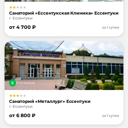
Санаторий «Ессентукская Клиника» Ессентуки
г. Ессентуки
от
4 700
₽
за 1 сутки
5
5
отзыв
ов
Санаторий «Металлург» Ессентуки
г. Ессентуки
от
6 800
₽
за 1 сутки