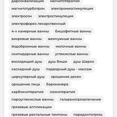
дарсонвализация
магнитотерапия
магнитотурботрон
электромиостимуляция
электросон
электростимуляция
электрофорез лекарственный
4-х камерные ванны
бишофитные ванны
вихревые ванны
жемчужные ванны
йодобромные ванны
молочные ванны
скипидарные ванны
углекислые ванны
восходящий душ
душ Виши
душ Шарко
каскадный душ
подводный душ - массаж
циркулярный душ
орошение десен
орошение лица
барокамера
карбокситерапия
озонотерапия
пароуглекислые ванны
гальваногрязелечение
грязевые аппликации
грязевые ректальные тампоны
парадонтогрязь