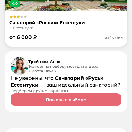
4.9
Санаторий «Россия» Ессентуки
г. Ессентуки
от
6 000
₽
за 1 сутки
Тройнова Анна
Эксперт по подбору мест для отдыха
«Забота.Travel»
Не уверены, что
Санаторий «Русь»
Ессентуки
— ваш идеальный санаторий?
Подберем другие варианты
Помочь в выборе