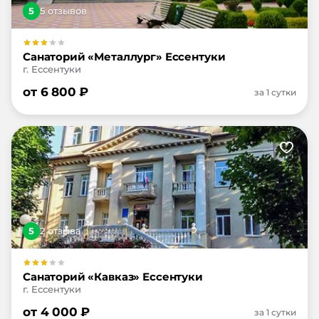
5
5
отзыв
ов
Санаторий «Металлург» Ессентуки
г. Ессентуки
от
6 800
₽
за 1 сутки
5
2
отзыв
а
Санаторий «Кавказ» Ессентуки
г. Ессентуки
от
4 000
₽
за 1 сутки