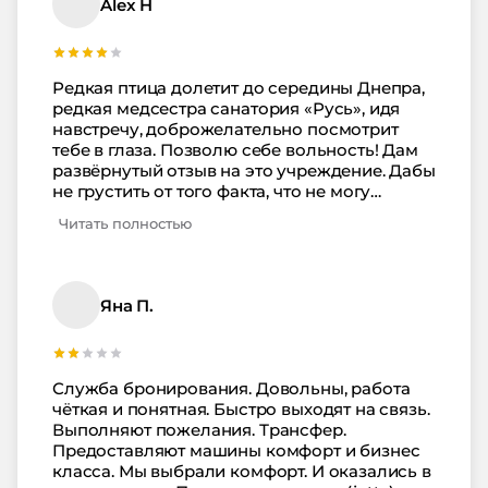
Alex H
Редкая птица долетит до середины Днепра,
редкая медсестра санатория «Русь», идя
навстречу, доброжелательно посмотрит
тебе в глаза. Позволю себе вольность! Дам
развёрнутый отзыв на это учреждение. Дабы
не грустить от того факта, что не могу
вернуться в прошлое и послать букет
Читать полностью
цветов HR-специалисту той самой «Руси»!
За подбор вежливых и душевных
сотрудников. Итак, первое место в моем
рейтинге качественного сервиса занимает,
Яна П.
как ни странно — барабанная дробь —
охрана. Квинтэссенция
доброжелательности! Обратиться можно по
абсолютно любому вопросу.
Служба бронирования. Довольны, работа
Международная ассоциация консьержей
чёткая и понятная. Быстро выходят на связь.
«Золотые ключи» курит в сторонке. По
Выполняют пожелания. Трансфер.
участливости местные бодигарды
Предоставляют машины комфорт и бизнес
опережают всех остальных сотрудников. Я
класса. Мы выбрали комфорт. И оказались в
впервые в жизни столкнулся с тем, что