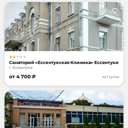
Санаторий «Ессентукская Клиника» Ессентуки
г. Ессентуки
от
4 700
₽
за 1 сутки