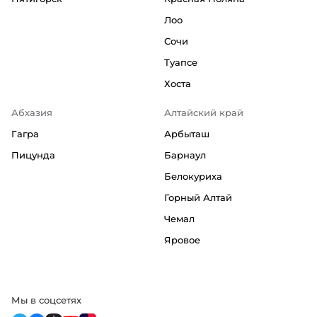
Лоо
Сочи
Туапсе
Хоста
Абхазия
Алтайский край
Гагра
Арбыташ
Пицунда
Барнаул
Белокуриха
Горный Алтай
Чемал
Яровое
Мы в соцсетях