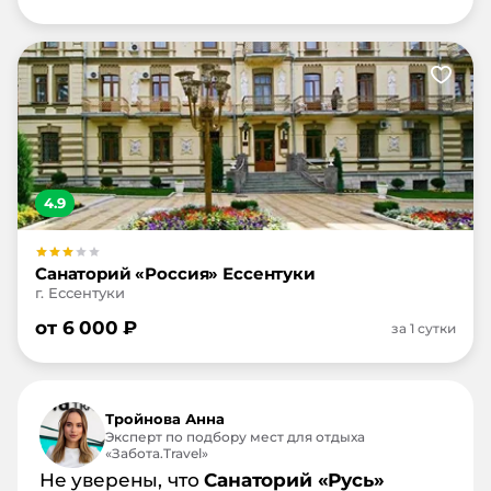
4.9
Санаторий «Россия» Ессентуки
г. Ессентуки
от
6 000
₽
за 1 сутки
Тройнова Анна
Эксперт по подбору мест для отдыха
«Забота.Travel»
Не уверены, что
Санаторий «Русь»