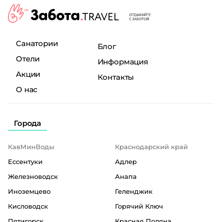
Санатории
Блог
Отели
Информация
Акции
Контакты
О нас
Города
КавМинВоды
Краснодарский край
Ессентуки
Адлер
Железноводск
Анапа
Иноземцево
Геленджик
Кисловодск
Горячий Ключ
Пятигорск
Красная Поляна