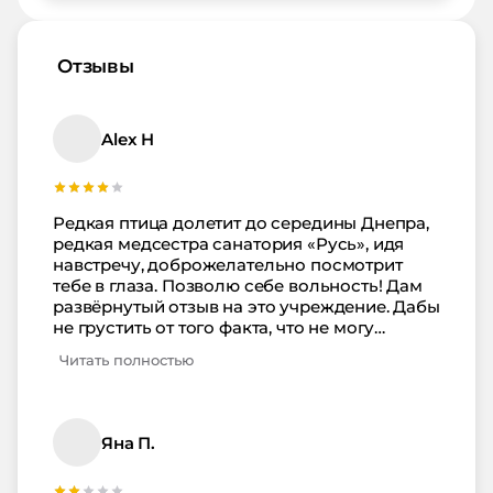
Отзывы
Alex H
Редкая птица долетит до середины Днепра,
редкая медсестра санатория «Русь», идя
навстречу, доброжелательно посмотрит
тебе в глаза. Позволю себе вольность! Дам
развёрнутый отзыв на это учреждение. Дабы
не грустить от того факта, что не могу
вернуться в прошлое и послать букет
Читать полностью
цветов HR-специалисту той самой «Руси»!
За подбор вежливых и душевных
сотрудников. Итак, первое место в моем
рейтинге качественного сервиса занимает,
Яна П.
как ни странно — барабанная дробь —
охрана. Квинтэссенция