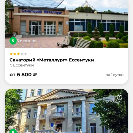
5
5
отзыв
ов
Санаторий «Металлург» Ессентуки
г. Ессентуки
от
6 800
₽
за 1 сутки
5
2
отзыв
а