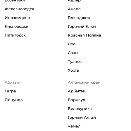
Ессентуки
Адлер
Железноводск
Анапа
Иноземцево
Геленджик
Кисловодск
Горячий Ключ
Пятигорск
Красная Поляна
Лоо
Сочи
Туапсе
Хоста
Абхазия
Алтайский край
Гагра
Арбыташ
Пицунда
Барнаул
Белокуриха
Горный Алтай
Чемал