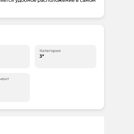
ляется удобное расположение в самом
Категория
3*
мент