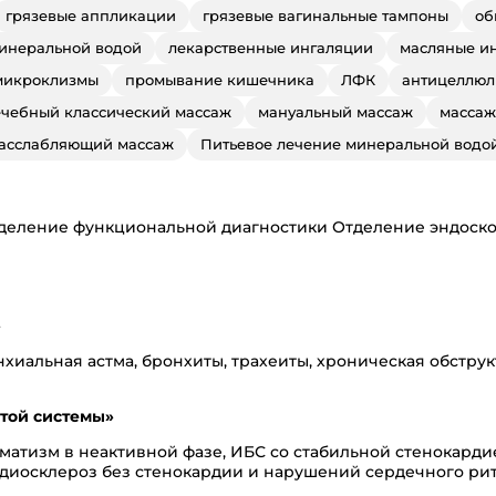
грязевые аппликации
грязевые вагинальные тампоны
об
минеральной водой
лекарственные ингаляции
масляные и
микроклизмы
промывание кишечника
ЛФК
антицеллюл
ечебный классический массаж
мануальный массаж
массаж
асслабляющий массаж
Питьевое лечение минеральной водо
деление функциональной диагностики Отделение эндоско
»
иальная астма, бронхиты, трахеиты, хроническая обструк
той системы»
атизм в неактивной фазе, ИБС со стабильной стенокардие
рдиосклероз без стенокардии и нарушений сердечного ритм