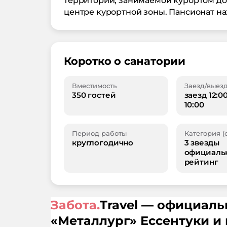
территории, занимаемой курортом до
центре курортной зоны. Пансионат нах
Коротко о санатории
Вместимость
Заезд/выез
350 гостей
заезд 12:0
10:00
Период работы
Категория (
круглогодично
3 звезды
официаль
рейтинг
Забота.
Travel — официал
«
Металлург
»
Ессентуки
и 