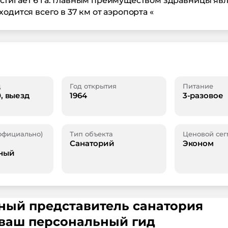
стигает 6 га. Главным преимуществом здравницы яв
одится всего в 37 км от аэропорта «
д
Год открытия
Питание
0, выезд
1964
3-разовое
официально)
Тип объекта
Ценовой сег
Санаторий
Эконом
ный
ьный представитель санатория
ваш персональный гид