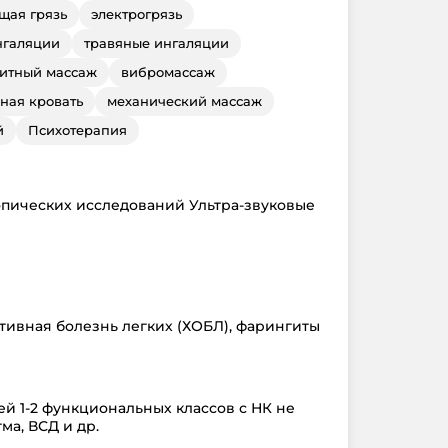
щая грязь
электрогрязь
нгаляции
травяные ингаляции
итный массаж
вибромассаж
ная кровать
механический массаж
й
Психотерапия
пических исследований Ультра-звуковые
тивная болезнь легких (ХОБЛ), фарингиты
й 1-2 функциональных классов с НК не
а, ВСД и др.