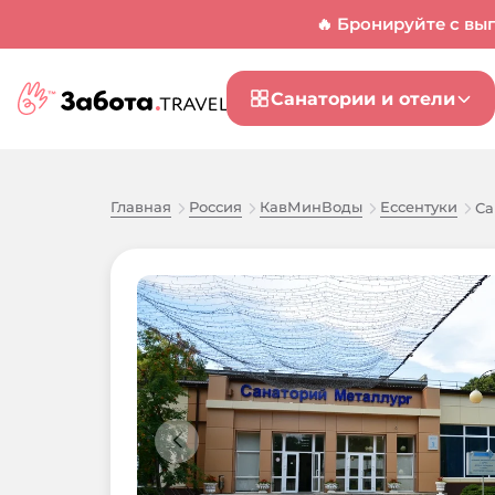
🔥 Бронируйте с вы
Санатории и отели
Главная
Россия
КавМинВоды
Ессентуки
Са