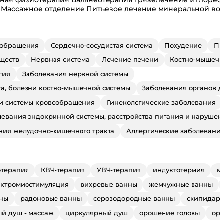
 Массажное отделение Питьевое лечение минеральной в
ообращения
Сердечно-сосудистая система
Похудение
П
ществ
Нервная система
Лечение печени
Костно-мышеч
гия
Заболевания нервной системы
та, болезни костно-мышечной системы
Заболевания органов 
 и системы кровообращения
Гинекологические заболевания
левания эндокринной системы, расстройства питания и наруше
ния желудочно-кишечного тракта
Аллергические заболеван
отерапия
КВЧ-терапия
УВЧ-терапия
индуктотермия
ектромиостимуляция
вихревые ванны
жемчужные ванны
нны
радоновые ванны
сероводородные ванны
скипидар
й душ - массаж
циркулярный душ
орошение головы
ор