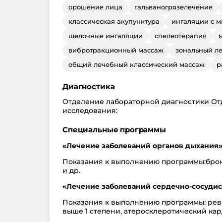
орошение лица
гальваногрязелечение
классическая акупунктура
ингаляции с 
щелочные ингаляции
спелеотерапия
вибротракционный массаж
зональный л
общий лечебный классический массаж
р
Диагностика
Отделение лабораторной диагностики От
исследования:
Специальные программы
«Лечение заболеваний органов дыхания
Показания к выполнению программы:бронх
и др.
«Лечение заболеваний сердечно-сосудис
Показания к выполнению программы: ревм
выше 1 степени, атеросклеротический ка