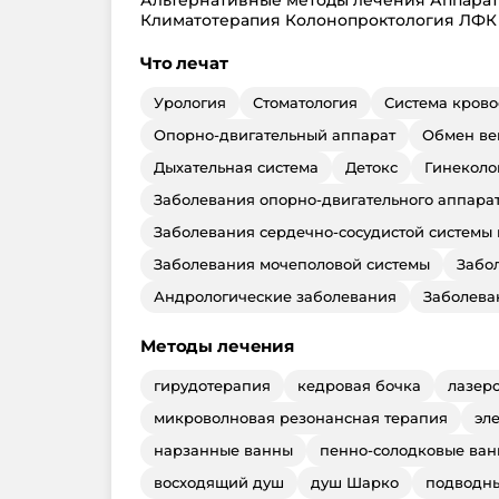
Климатотерапия Колонопроктология ЛФК
Что лечат
Урология
Стоматология
Система кров
Опорно-двигательный аппарат
Обмен ве
Дыхательная система
Детокс
Гинеколо
Заболевания опорно-двигательного аппара
Заболевания сердечно-сосудистой системы
Заболевания мочеполовой системы
Забо
Андрологические заболевания
Заболева
Методы лечения
гирудотерапия
кедровая бочка
лазер
микроволновая резонансная терапия
эл
нарзанные ванны
пенно-солодковые ва
восходящий душ
душ Шарко
подводны