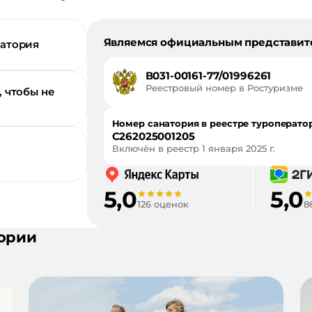
Являемся официальным представит
натория
В031-00161-77/01996261
Реестровый номер в Ростуризме
, чтобы не
Номер санатория в реестре туроперато
С262025001205
Включён в реестр
1 января 2025 г.
5,0
5,0
126 оценок
8
ории