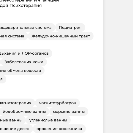
одой Психотерапия
ищеварительная система
Педиатрия
ная система
Желудочно-кишечный тракт
дыхания и ЛОР-органов
Заболевания кожи
ния обмена веществ
ия
магнитотерапия
магнитотурботрон
йодобромные ванны
морские ванны
ные ванны
углекислые ванны
ошение десен
орошение кишечника