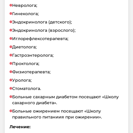
Невролога;
Гинеколога;
Эндокринолога (детского);
Эндокринолога (взрослого);
Иглорефлексотерапевта;
Диетолога;
Гастроэнтеролога;
Проктолога;
Физиотерапевта;
Уролога;
Стоматолога.
Больные сахарным диабетом посещают «Школу
сахарного диабета».
Больные ожирением посещают «Школу
правильного питаниия при ожирении».
Лечение: