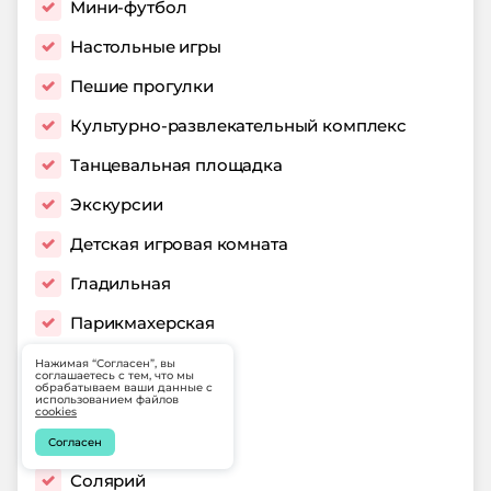
Мини-футбол
Настольные игры
Пешие прогулки
Культурно-развлекательный комплекс
Танцевальная площадка
Экскурсии
Детская игровая комната
Гладильная
Парикмахерская
Салон красоты
Нажимая “Согласен”, вы
соглашаетесь с тем, что мы
обрабатываем ваши данные с
Сауна
использованием файлов
cookies
Сейф
Согласен
Солярий