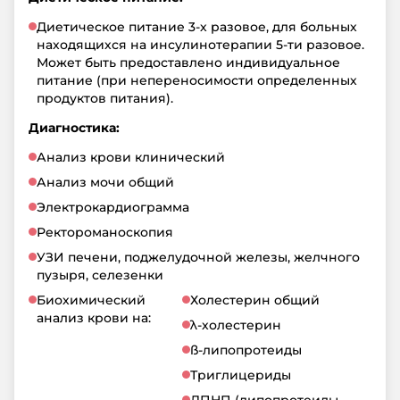
Диетическое питание 3-х разовое, для больных
находящихся на инсулинотерапии 5-ти разовое.
Может быть предоставлено индивидуальное
питание (при непереносимости определенных
продуктов питания).
Диагностика:
Анализ крови клинический
Анализ мочи общий
Электрокардиограмма
Ректороманоскопия
УЗИ печени, поджелудочной железы, желчного
пузыря, селезенки
Биохимический
Холестерин общий
анализ крови на:
λ-холестерин
ß-липопротеиды
Триглицериды
ЛПНП (липопротеиды