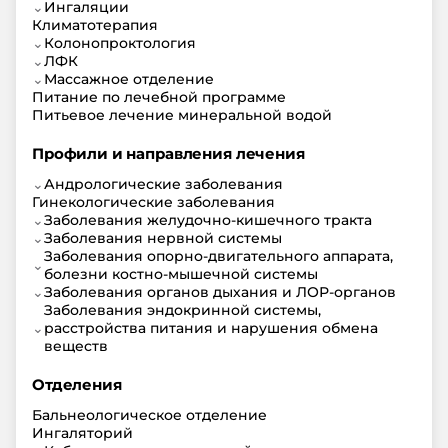
⌄
Ингаляции
Климатотерапия
⌄
Колонопроктология
⌄
ЛФК
⌄
Массажное отделение
Питание по лечебной программе
Питьевое лечение минеральной водой
Профили и направления лечения
⌄
Андрологические заболевания
Гинекологические заболевания
⌄
Заболевания желудочно-кишечного тракта
⌄
Заболевания нервной системы
Заболевания опорно-двигательного аппарата,
⌄
болезни костно-мышечной системы
⌄
Заболевания органов дыхания и ЛОР-органов
Заболевания эндокринной системы,
⌄
расстройства питания и нарушения обмена
веществ
Отделения
Бальнеологическое отделение
Ингаляторий