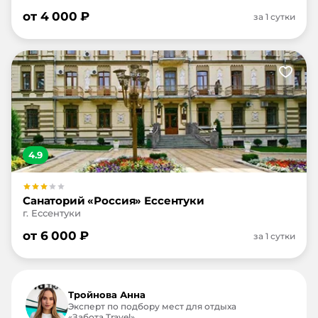
от
4 000
₽
за 1 сутки
4.9
Санаторий «Россия» Ессентуки
г. Ессентуки
от
6 000
₽
за 1 сутки
Тройнова Анна
Эксперт по подбору мест для отдыха
«Забота.Travel»