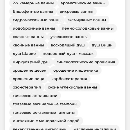
2-х камерные ванны
ароматические ванны
бишофитные ванны
вихревые ванны
гидромассажные ванны
жемчужные ванны
йодобромные ванны
пенно-солодковые ванны
соляные ванны
углекислые ванны
хвойные ванны
восходящий душ
душ Виши
душ Шарко
подводный душ - массаж
циркулярный душ
гинекологические орошения
орошение десен
орошение кишечника
орошение лица
карбокситерапия
озонотерапия
сухие углекислые ванны
грязевые аппликации
грязевые вагинальные тампоны
грязевые ректальные тампоны
ингаляции с минеральной водой
лекарственные ингаляции
масляные ингаляции