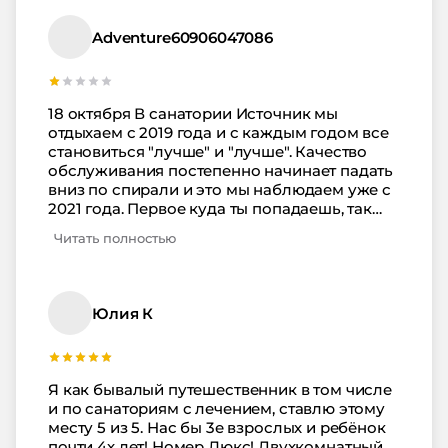
Adventure60906047086
18 октября В санатории Источник мы
отдыхаем с 2019 года и с каждым годом все
становиться "лучше" и "лучше". Качество
обслуживания постепенно начинает падать
вниз по спирали и это мы наблюдаем уже с
2021 года. Первое куда ты попадаешь, так
это ресепшен, но не все здесь хорошо.
Читать полностью
Очевидно, что тренинги не идут на пользу
сотрудникам, а вообще их проводят?
Понятно везде пишут в ответах, что
проводят, но есть сомнения. Простых
Юлия К
скриптом, можно было элементарно
разработать и применять. Нормально
информацию представить не могут,
изворачиваются, придумывают разные
Я как бывалый путешественник в том числе
версии на ходу и это происходит не только в
и по санаториям с лечением, ставлю этому
одной смене, а это уже система, которая ни
месту 5 из 5. Нас бы 3е взрослых и ребёнок
кем исправляется, а только видно
почти 4х лет! Номер Люкс! Двухкомнатный.