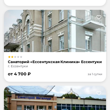
Санаторий «Ессентукская Клиника» Ессентуки
г. Ессентуки
от
4 700
₽
за 1 сутки