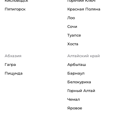
Кисловодск
Горячий Ключ
Пятигорск
Красная Поляна
Лоо
Сочи
Туапсе
Хоста
Абхазия
Алтайский край
Гагра
Арбыташ
Пицунда
Барнаул
Белокуриха
Горный Алтай
Чемал
Яровое