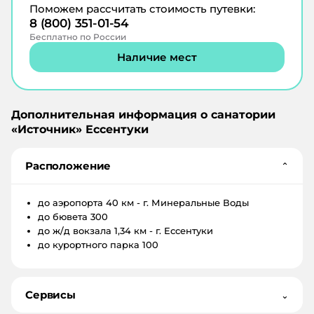
ранее супа. Вот такие разные подходы у
теннис.
Спасибо большое!
Поможем рассчитать стоимость путевки:
руководства санаториев в соседних
8 (800) 351-01-54
городах. Это осталось у нас в памяти теперь
Бесплатно по России
навсегда. И мы не рекомендуем санаторий
«Солнечный» Кисловодск никому и никогда.
Наличие мест
Так как такое мерзкое отношение к гостям
может выливаться и в иные инциденты.
Санаторий «Источник» держит свое реноме
на высоком уровне и мы не только
Дополнительная информация о санатории
планируем посетить его еще, но и
«
Источник
»
Ессентуки
рекомендуем это сделать своему
окружению. Желаем санаторию «Источник»
и впредь развиваться в своей деятельности,
Расположение
⌄
осваивать новые технологии и направления.
Успехов и процветания.
до аэропорта
40 км - г. Минеральные Воды
до бювета
300
до ж/д вокзала
1,34 км - г. Ессентуки
до курортного парка
100
Сервисы
⌄