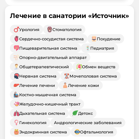
Лечение в санатории «
Источник
»
Урология
Стоматология
Сердечно-сосудистая система
Похудение
Пищеварительная система
Педиатрия
Опорно-двигательный аппарат
Общетерапевтический
Обмен веществ
Нервная система
Мочеполовая система
Лечение печени
Лечение кожи
Костно-мышечная система
Желудочно-кишечный тракт
Дыхательная система
Детокс
Гинекология
Андрологические заболевания
Эндокринная система
Офтальмология