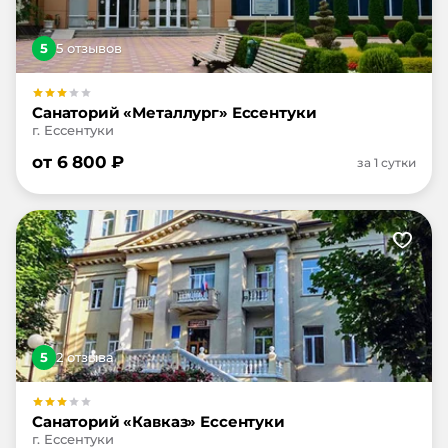
5
5
отзыв
ов
Санаторий «Металлург» Ессентуки
г. Ессентуки
от
6 800
₽
за 1 сутки
5
2
отзыв
а
Санаторий «Кавказ» Ессентуки
г. Ессентуки