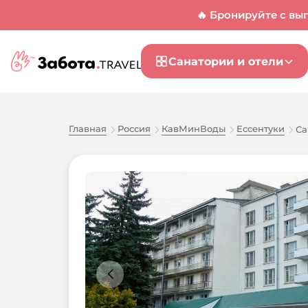
🔥 Бронируйте с вы
Санатории и отели
Главная
Россия
КавМинВоды
Ессентуки
Са