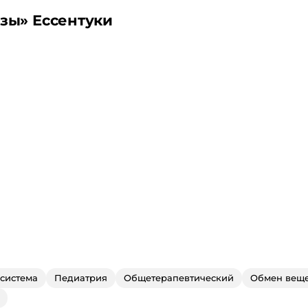
езы
»
Ессентуки
система
Педиатрия
Общетерапевтический
Обмен веще