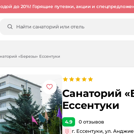
годой до 20%! Горящие путевки, акции и спецпредложе
наторий «Березы» Ессентуки
Санаторий «
Ессентуки
4.9
0
отзывов
г. Ессентуки, ул. Анджие