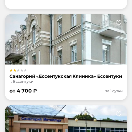
Санаторий «Ессентукская Клиника» Ессентуки
г. Ессентуки
от
4 700
₽
за 1 сутки