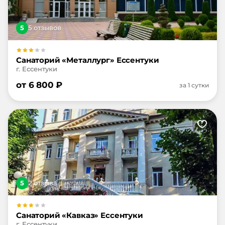
5
5
отзыв
ов
Санаторий «Металлург» Ессентуки
г. Ессентуки
от
6 800
₽
за 1 сутки
5
2
отзыв
а
Санаторий «Кавказ» Ессентуки
г. Ессентуки