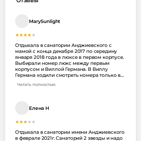
Отзывы
MarySunlight
Отдыхала в санатории Анджиевского с
мамой с конца декабря 2017 по середину
января 2018 года в люксе в первом корпусе.
Выбирали номер люкс между первым
корпусом и Виллой Германа. В Виллу
Германа ходили смотреть номера только в
конце отдыха - наверное, в следующий раз
Читать полностью
поедем туда. Что до первого корпуса, то
номер люкс там вполне приличный: он
состоит из двух стандартных номеров без
перегородки между ними. Отсюда 2
Елена Н
комнаты, раздельный санузел, просторный
шкаф для верхней одежды. Порадовало
достаточное колическво вешалок в обоих
шкафах. Мебель новая, в гостинной
Отдыхала в санатории имени Анджиевского
большой телевизор, в спальне - маленький,
в феврале 2021г. Санаторий 2 звезды и надо
удобный диван, замуровавший выход на