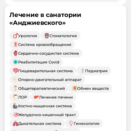
Лечение в санатории
«
Анджиевского
»
Урология
Стоматология
Система кровообращения
Сердечно-сосудистая система
Реабилитация Covid
Пищеварительная система
Педиатрия
Опорно-двигательный аппарат
Общетерапевтический
Обмен веществ
ЛОР
Лечение печени
Костно-мышечная система
Желудочно-кишечный тракт
Дыхательная система
Гинекология