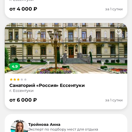
от
4 000
₽
за 1 сутки
4.9
Санаторий «Россия» Ессентуки
г. Ессентуки
от
6 000
₽
за 1 сутки
Тройнова Анна
Эксперт по подбору мест для отдыха