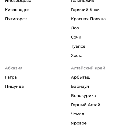
Иноземцево
Геленджик
Кисловодск
Горячий Ключ
Пятигорск
Красная Поляна
Лоо
Сочи
Туапсе
Хоста
Абхазия
Алтайский край
Гагра
Арбыташ
Пицунда
Барнаул
Белокуриха
Горный Алтай
Чемал
Яровое