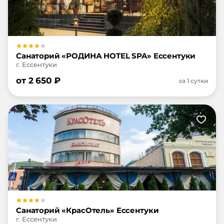
Санаторий «РОДИНА HOTEL SPA» Ессентуки
г. Ессентуки
от
2 650
₽
за 1 сутки
Санаторий «КрасОтель» Ессентуки
г. Ессентуки