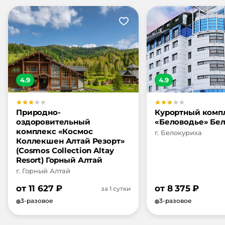
4.9
4.9
Природно-
Курортный комп
оздоровительный
«Беловодье» Бе
комплекс «Космос
г. Белокуриха
Коллекшен Алтай Резорт»
(Cosmos Collection Altay
Resort) Горный Алтай
г. Горный Алтай
от
11 627
₽
от
8 375
₽
за 1 сутки
3-разовое
3-разовое