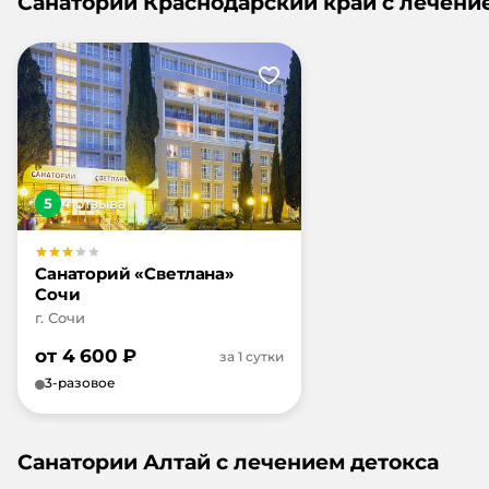
Санатории Краснодарский край с лечени
5
4
отзыв
а
Санаторий «Светлана»
Сочи
г. Сочи
от
4 600
₽
за 1 сутки
3-разовое
Санатории Алтай с лечением детокса