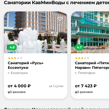
Санатории КавМинВоды с лечением дето
4.8
38
отзыв
ов
4.7
47
отзыв
ов
Санаторий «Русь»
Санаторий «Пят
Ессентуки
Нарзан» Пятигор
г. Ессентуки
г. Пятигорск
от
4 000
₽
от
7 423
₽
за 1 сутки
3-разовое
3-разовое