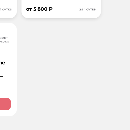
от
5 800
₽
 1 сутки
за 1 сутки
мест
avel»
ле
—