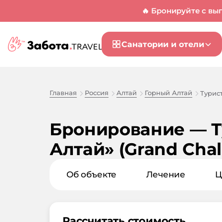
🔥 Бронируйте с вы
Санатории и отели
Главная
Россия
Алтай
Горный Алтай
Турис
Бронирование — Т
Алтай» (Grand Chal
Об объекте
Лечение
Ц
Рассчитать стоимость