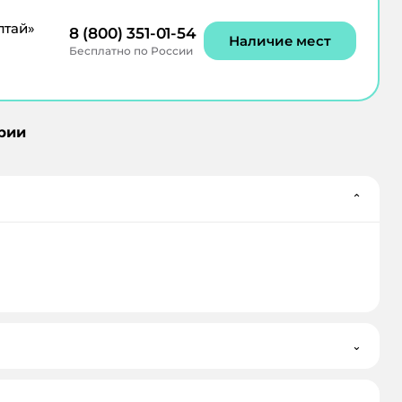
лтай»
8 (800) 351-01-54
Наличие мест
Бесплатно по России
рии
⌄
⌄