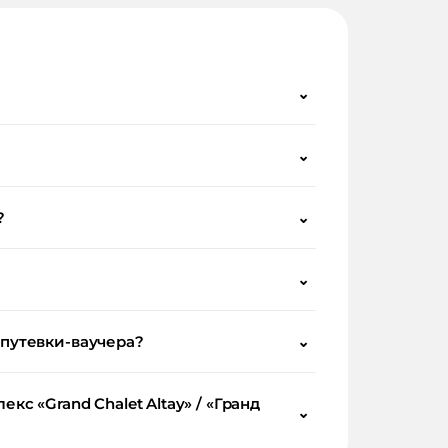
⌄
⌄
?
⌄
⌄
 путевки-ваучера?
⌄
с «Grand Chalet Altay» / «Гранд
⌄