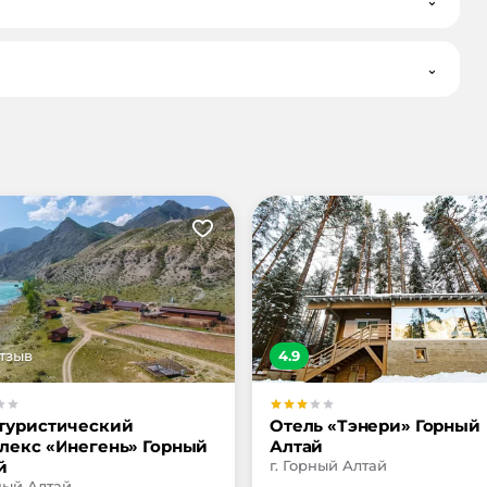
⌄
⌄
тзыв
4.9
туристический
Отель «Тэнери» Горный
лекс «Инегень» Горный
Алтай
й
г. Горный Алтай
рный Алтай