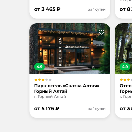
от
3 465
₽
от
8
за 1 сутки
4.9
4.9
Парк-отель «Сказка Алтая»
Отел
Горный Алтай
Горн
г. Горный Алтай
г. Го
от
5 176
₽
от
3
за 1 сутки