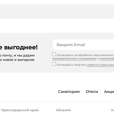
е выгоднее!
ю почту, и мы дадим
Соглашаюсь на обработку персональных д
пользовательским соглашением
и
политикой
то новое и выгодное
Соглашаюсь получать
новости и рассылк
Санатории
Отели
Акц
Краснодарский край
Абхазия
А