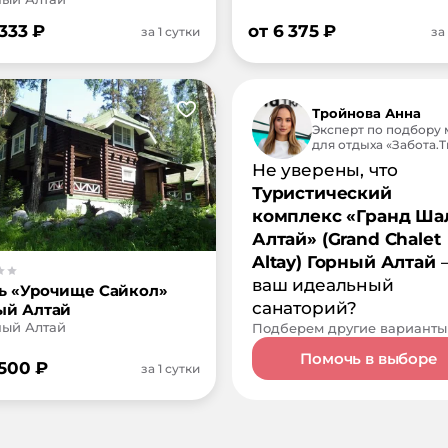
 333
₽
от
6 375
₽
за 1 сутки
за
Тройнова Анна
Эксперт по подбору 
для отдыха «Забота.Tr
Не уверены, что
Туристический
комплекс «Гранд Ша
Алтай» (Grand Chalet
Altay) Горный Алтай
ваш идеальный
ь «Урочище Сайкол»
санаторий?
ый Алтай
рный Алтай
Подберем другие варианты
Помочь в выборе
 500
₽
за 1 сутки