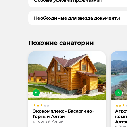
Особые условия проживания
Необходимые для заезда документы
Похожие санатории
5
1
отзыв
5
1
о
Экокомплекс «Басаргино»
Агро
Горный Алтай
комп
г. Горный Алтай
Алта
г. Го