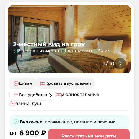
2-местный вид на гору
2 основных места
•
1 доп. место
•
34 м²
1
/
10
Диван
Кровать двуспальная
2 односпальные
Все удобства
ванна, душ
Включено:
проживание, питание и лечение
от
6 900
₽
Рассчитать на мои даты