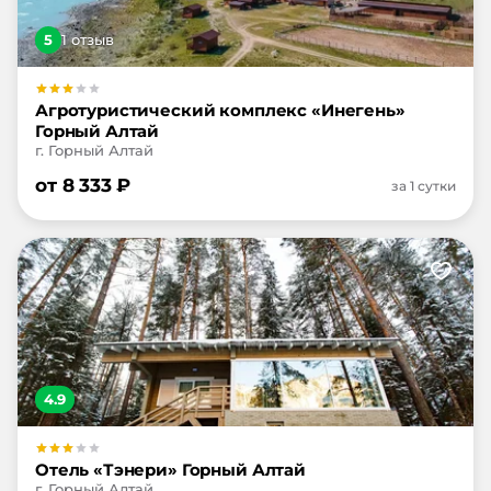
5
1
отзыв
Агротуристический комплекс «Инегень»
Горный Алтай
г. Горный Алтай
от
8 333
₽
за 1 сутки
4.9
Отель «Тэнери» Горный Алтай
г. Горный Алтай