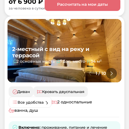
от
6 900
₽
Рассчитать на мои даты
за человека в сутки
2-местный с вид на реку и
террасой
2 основных места
•
1 доп. место
•
34 м²
1
/
10
Диван
Кровать двуспальная
2 односпальные
Все удобства
ванна, душ
Включено:
проживание, питание и лечение