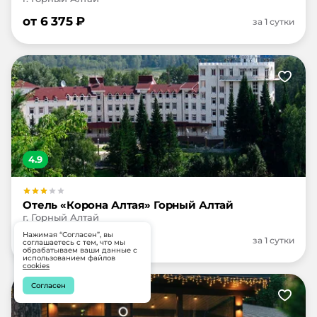
от
6 375
₽
за 1 сутки
4.9
Отель «Корона Алтая» Горный Алтай
г. Горный Алтай
Нажимая “Согласен”, вы
от
5 800
₽
за 1 сутки
соглашаетесь с тем, что мы
обрабатываем ваши данные с
использованием файлов
cookies
Согласен