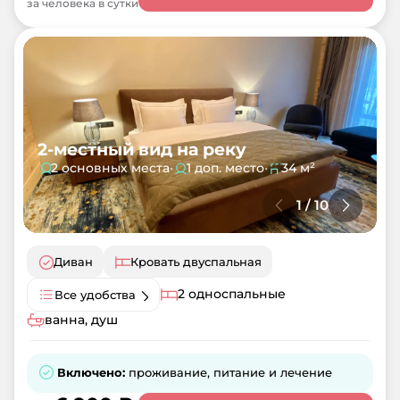
за человека в сутки
2-местный вид на реку
2 основных места
•
1 доп. место
•
34 м²
1
/
10
Диван
Кровать двуспальная
2 односпальные
Все удобства
ванна, душ
Включено:
проживание, питание и лечение