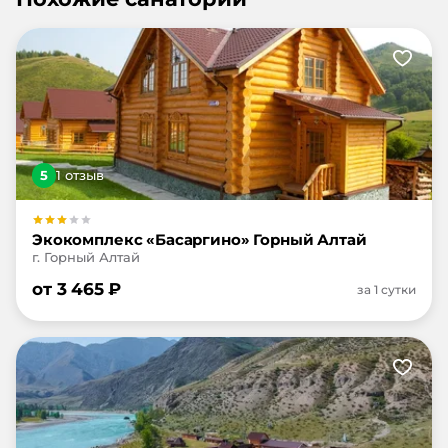
5
1
отзыв
Экокомплекс «Басаргино» Горный Алтай
г. Горный Алтай
от
3 465
₽
за 1 сутки