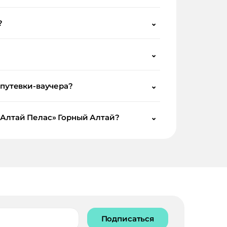
?
⌄
⌄
 путевки-ваучера?
⌄
 «Алтай Пелас» Горный Алтай?
⌄
Подписаться