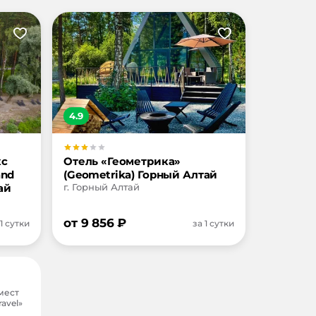
4.9
кс
Отель «Геометрика»
and
(Geometrika) Горный Алтай
ай
г. Горный Алтай
от
9 856
₽
 1 сутки
за 1 сутки
мест
avel»