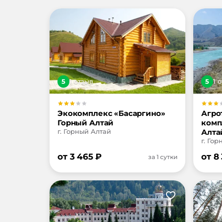
5
1
отзыв
5
1
о
Экокомплекс «Басаргино»
Агро
Горный Алтай
комп
г. Горный Алтай
Алта
г. Го
от
3 465
₽
от
8
за 1 сутки