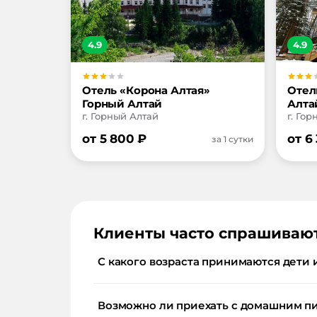
4.9
4.9
Отель «Корона Алтая»
Отел
Горный Алтай
Алта
г. Горный Алтай
г. Го
от
5 800
₽
от
6
за 1 сутки
Клиенты часто спрашиваю
С какого возраста принимаются дети 
Возможно ли приехать с домашним п