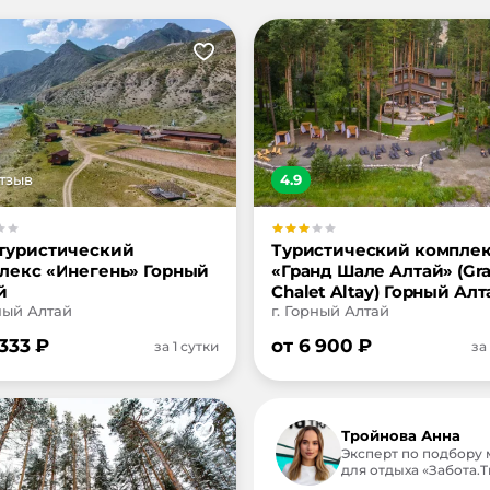
тзыв
4.9
туристический
Туристический компле
лекс «Инегень» Горный
«Гранд Шале Алтай» (Gr
й
Chalet Altay) Горный Алт
рный Алтай
г. Горный Алтай
 333
₽
от
6 900
₽
за 1 сутки
за
Тройнова Анна
Эксперт по подбору 
для отдыха «Забота.Tr