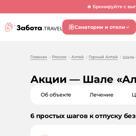
🔥 Бронируйте с вы
Санатории и отели
Главная
Россия
Алтай
Горный Алтай
Шале «
Акции — Шале «Алт
Об объекте
Лечение
Ц
6 простых шагов к отпуску без