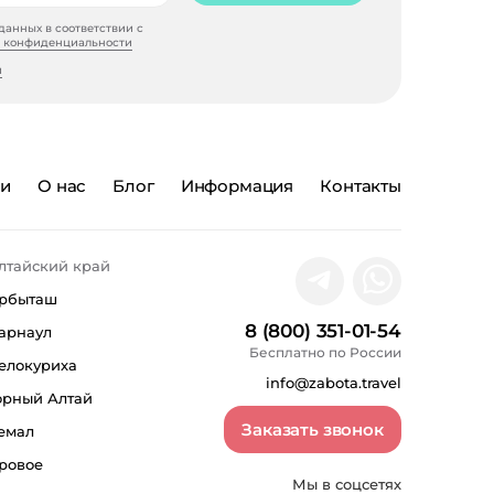
анных в соответствии с
 конфиденциальности
и
ии
О нас
Блог
Информация
Контакты
лтайский край
рбыташ
8 (800) 351-01-54
арнаул
Бесплатно по России
елокуриха
info@zabota.travel
орный Алтай
Заказать звонок
емал
ровое
Мы в соцсетях