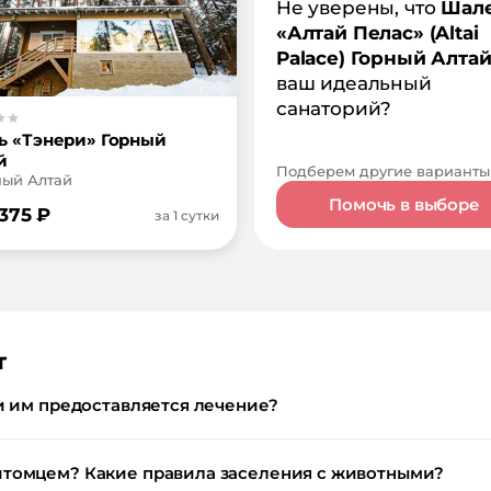
Не уверены, что
Шал
«Алтай Пелас» (Altai
Palace) Горный Алта
ваш идеальный
санаторий?
ь «Тэнери» Горный
й
Подберем другие варианты
рный Алтай
Помочь в выборе
 375
₽
за 1 сутки
т
и им предоставляется лечение?
итомцем? Какие правила заселения с животными?