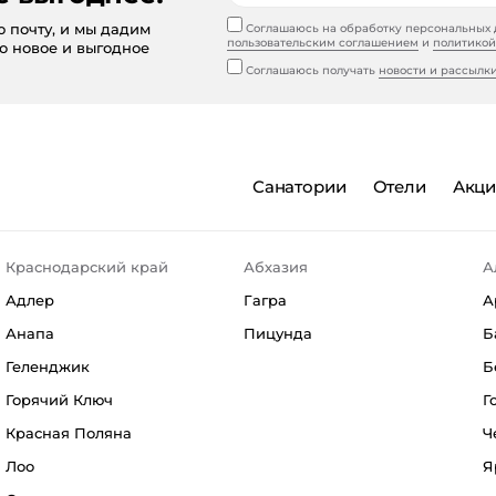
ю почту, и мы дадим
Соглашаюсь на обработку персональных д
пользовательским соглашением
и
политикой
то новое и выгодное
Соглашаюсь получать
новости и рассылк
Санатории
Отели
Акц
Краснодарский край
Абхазия
А
Адлер
Гагра
А
Анапа
Пицунда
Б
Геленджик
Б
Горячий Ключ
Г
Красная Поляна
Ч
Лоо
Я