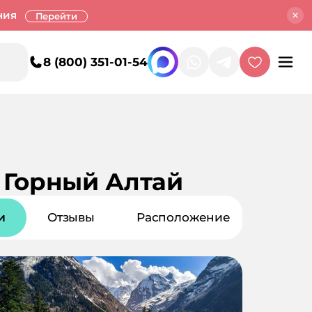
ния
Перейти
8 (800) 351-01-54
) Горный Алтай
и
Отзывы
Расположение