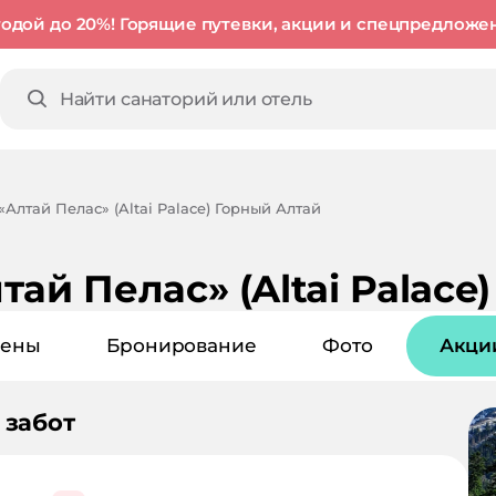
годой до 20%! Горящие путевки, акции и спецпредложе
Алтай Пелас» (Altai Palace) Горный Алтай
ай Пелас» (Altai Palace
ены
Бронирование
Фото
Акци
 забот