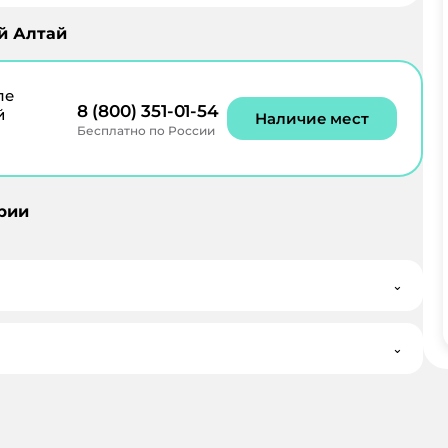
й Алтай
ле
8 (800) 351-01-54
й
Наличие мест
Бесплатно по России
рии
⌄
⌄