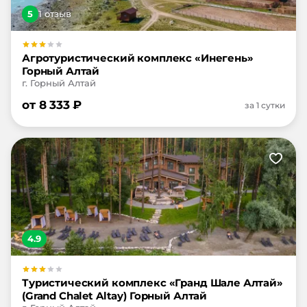
5
1
отзыв
Агротуристический комплекс «Инегень»
Горный Алтай
г. Горный Алтай
от
8 333
₽
за 1 сутки
4.9
Туристический комплекс «Гранд Шале Алтай»
(Grand Chalet Altay) Горный Алтай