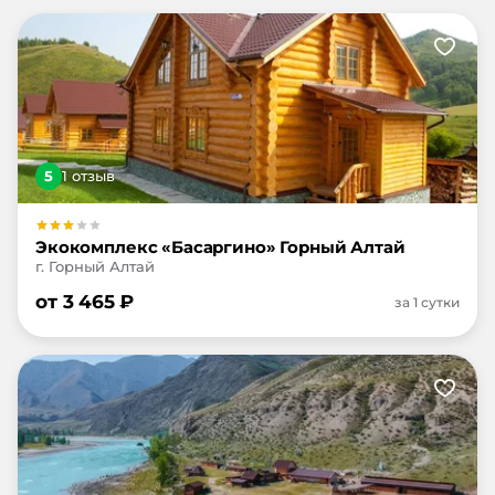
5
1
отзыв
Экокомплекс «Басаргино» Горный Алтай
г. Горный Алтай
от
3 465
₽
за 1 сутки