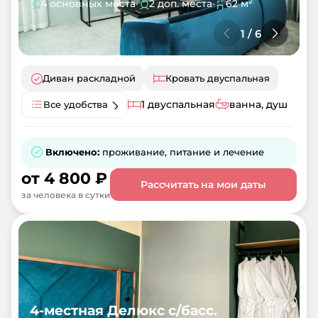
4 основных места
•
2 доп. места
•
62 м²
1
/
6
Диван раскладной
Кровать двуспальная
1 двуспальная
ванна, душ
Все удобства
Включено:
проживание, питание и лечение
от
4 800
₽
Рассчитать на мои даты
за человека в сутки
4-местная Делюкс с/басс.