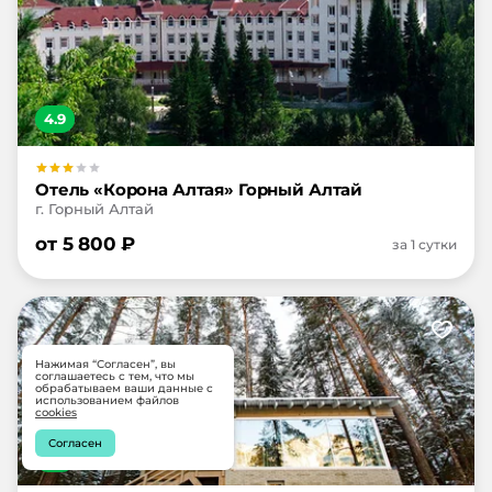
4.9
Отель «Корона Алтая» Горный Алтай
г. Горный Алтай
от
5 800
₽
за 1 сутки
Нажимая “Согласен”, вы
соглашаетесь с тем, что мы
обрабатываем ваши данные с
использованием файлов
cookies
Согласен
4.9