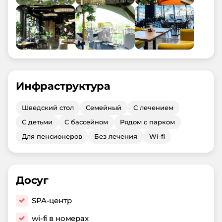
Инфраструктура
Шведский стол
Семейный
С лечением
С детьми
С бассейном
Рядом с парком
Для пенсионеров
Без лечения
Wi-fi
Досуг
SPA-центр
wi-fi в номерах