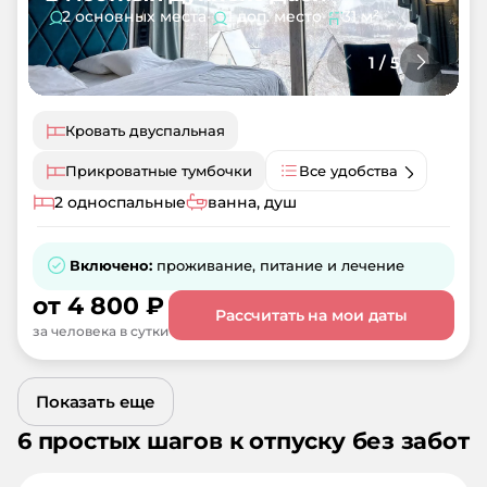
2 основных места
•
1 доп. место
•
31 м²
1
/
5
Кровать двуспальная
Прикроватные тумбочки
Все удобства
2 односпальные
ванна, душ
Включено:
проживание, питание и лечение
от
4 800
₽
Рассчитать на мои даты
за человека в сутки
Показать еще
6 простых шагов к отпуску без забот