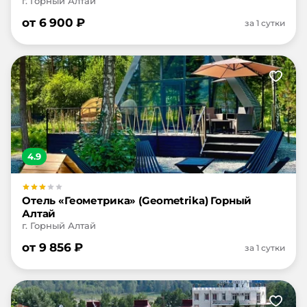
г. Горный Алтай
от
6 900
₽
за 1 сутки
4.9
Отель «Геометрика» (Geometrika) Горный
Алтай
г. Горный Алтай
от
9 856
₽
за 1 сутки