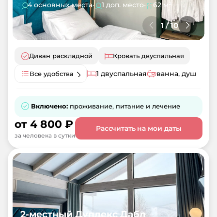
4 основных места
•
1 доп. место
•
62 м²
1
/
10
Диван раскладной
Кровать двуспальная
1 двуспальная
ванна, душ
Все удобства
Включено:
проживание, питание и лечение
от
4 800
₽
Рассчитать на мои даты
за человека в сутки
2-местный Дуплекс Дабл