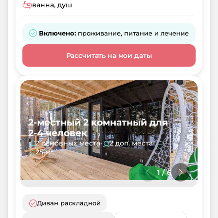
ванна, душ
Включено:
проживание, питание и лечение
Рассчитать на мои даты
2-местный 2 комнатный для
2-4 человек
2 основных места
•
2 доп. места
•
25 м²
1
/
6
Диван раскладной