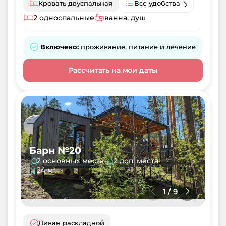
Кровать двуспальная
Все удобства
2 односпальные
ванна, душ
Включено:
проживание, питание и лечение
Рассчитать на мои даты
Барн №20
2 основных места
•
2 доп. места
•
24 м²
1
/
9
Диван раскладной