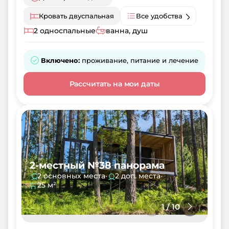
Кровать двуспальная
Все удобства
2 односпальные
ванна, душ
Включено:
проживание, питание и лечение
Рассчитать на мои даты
2-местный №38 панорама
2 основных места
•
2 доп. места
•
25 м²
1
/
10