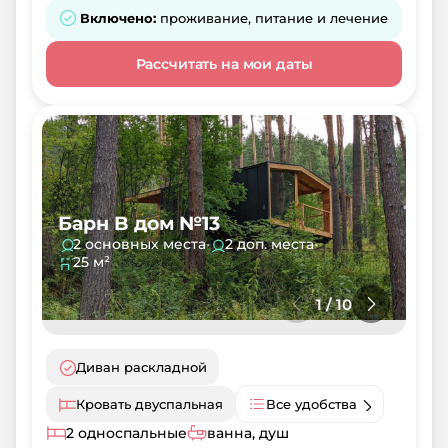
Включено:
проживание, питание и лечение
Рассчитать на мои даты
Барн B дом №13
2 основных места
•
2 доп. места
•
25 м²
1
/
10
Диван раскладной
Кровать двуспальная
Все удобства
2 односпальные
ванна, душ