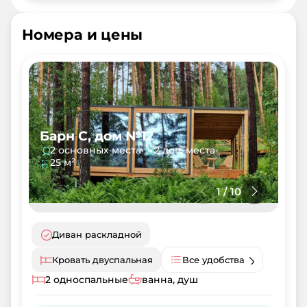
Номера и цены
Барн С, дом №12
2 основных места
•
2 доп. места
•
25 м²
1
/
10
Диван раскладной
Кровать двуспальная
Все удобства
2 односпальные
ванна, душ