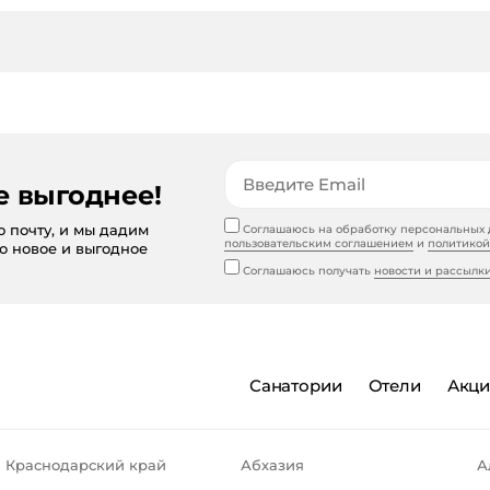
е выгоднее!
ю почту, и мы дадим
Соглашаюсь на обработку персональных д
пользовательским соглашением
и
политикой
то новое и выгодное
Соглашаюсь получать
новости и рассылк
Санатории
Отели
Акц
Краснодарский край
Абхазия
А