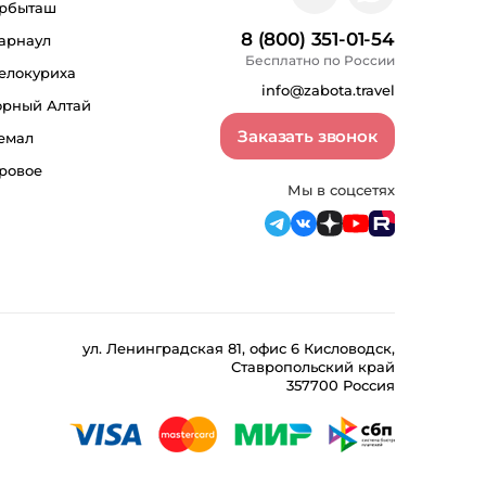
рбыташ
8 (800) 351-01-54
арнаул
Бесплатно по России
елокуриха
info@zabota.travel
орный Алтай
Заказать звонок
емал
ровое
Мы в соцсетях
ул. Ленинградская 81, офис 6 Кисловодск,
Ставропольский край
357700 Россия