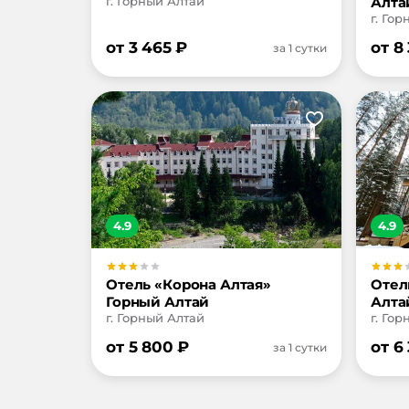
г. Горный Алтай
Алта
г. Го
от
3 465
₽
от
8
за 1 сутки
4.9
4.9
Отель «Корона Алтая»
Отел
Горный Алтай
Алта
г. Горный Алтай
г. Го
от
5 800
₽
от
6
за 1 сутки