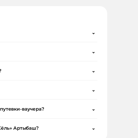
⌄
⌄
?
⌄
⌄
 путевки-ваучера?
⌄
-Кёль» Артыбаш?
⌄