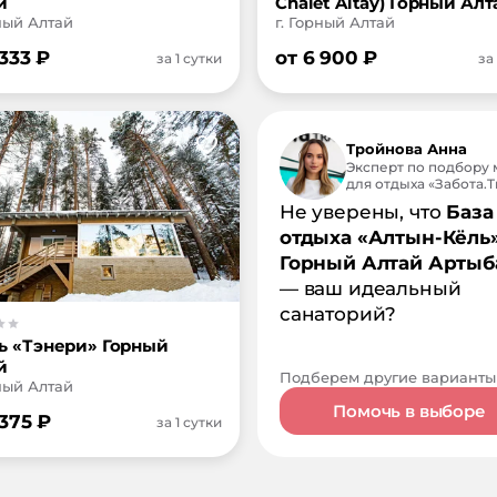
й
Chalet Altay) Горный Алт
рный Алтай
г. Горный Алтай
 333
₽
от
6 900
₽
за 1 сутки
за
Тройнова Анна
Эксперт по подбору 
для отдыха «Забота.Tr
Не уверены, что
База
отдыха «Алтын-Кёль
Горный Алтай Арты
— ваш идеальный
санаторий?
ь «Тэнери» Горный
й
Подберем другие варианты
рный Алтай
Помочь в выборе
 375
₽
за 1 сутки