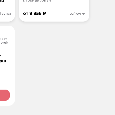
ай
г. Горный Алтай
от
9 856
₽
 1 сутки
за 1 сутки
мест
avel»
»
баш