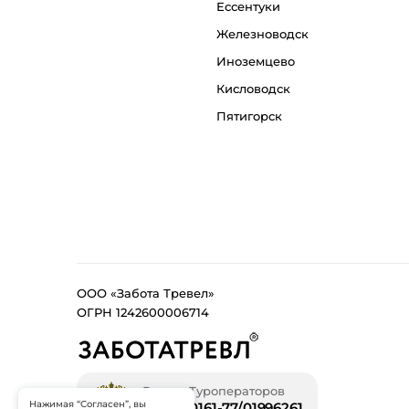
Ессентуки
Железноводск
Иноземцево
Кисловодск
Пятигорск
ООО «Забота Тревел»
ОГРН 1242600006714
Реестр Туроператоров
Нажимая “Согласен”, вы
В031-00161-77/01996261