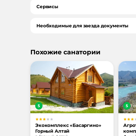
Сервисы
Необходимые для заезда документы
Похожие санатории
5
1
отзыв
5
1
о
Экокомплекс «Басаргино»
Агро
Горный Алтай
комп