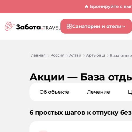
🔥 Бронируйте с вы
Санатории и отели
Главная
Россия
Алтай
Артыбаш
База отды
Акции — База отд
Об объекте
Лечение
Ц
6 простых шагов к отпуску без