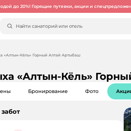
годой до 20%! Горящие путевки, акции и спецпредложе
ха «Алтын-Кёль» Горный Алтай Артыбаш
ыха «Алтын-Кёль» Горн
ены
Бронирование
Фото
Акци
 забот