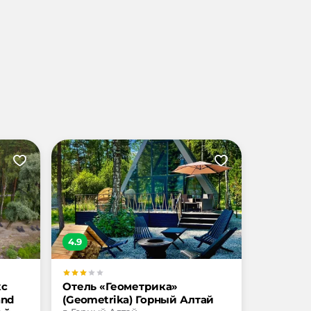
4.9
кс
Отель «Геометрика»
and
(Geometrika) Горный Алтай