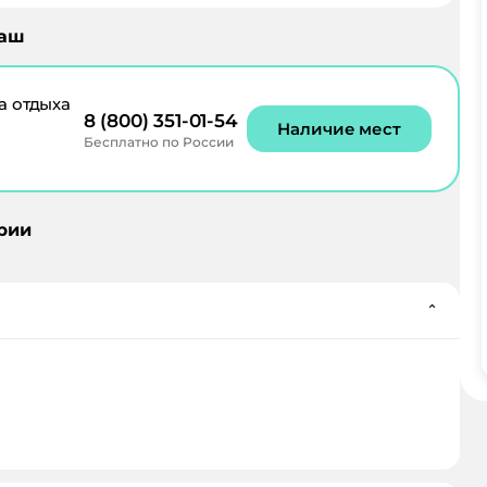
аш
а отдыха
8 (800) 351-01-54
Наличие мест
Бесплатно по России
рии
⌄