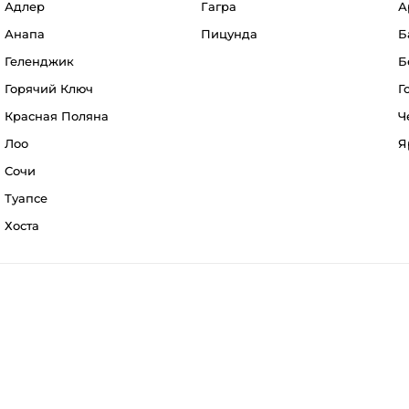
Адлер
Гагра
А
Анапа
Пицунда
Б
Геленджик
Б
Горячий Ключ
Г
Красная Поляна
Ч
Лоо
Я
Сочи
Туапсе
Хоста