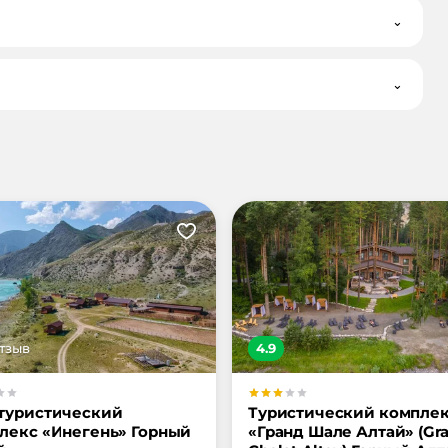
⌄
⌄
тзыв
4.9
туристический
Туристический компле
лекс «Инегень» Горный
«Гранд Шале Алтай» (Gr