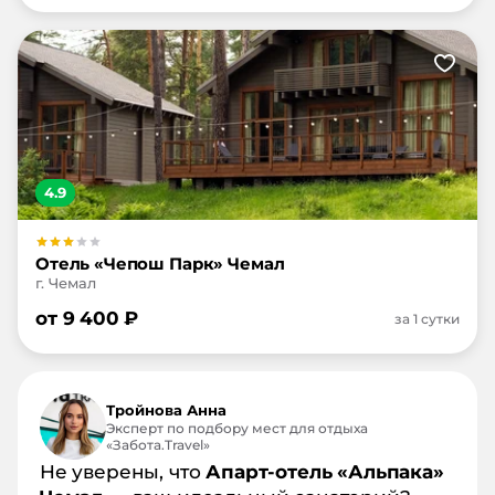
4.9
Отель «Чепош Парк» Чемал
г. Чемал
от
9 400
₽
за 1 сутки
Тройнова Анна
Эксперт по подбору мест для отдыха
«Забота.Travel»
Не уверены, что
Апарт-отель «Альпака»