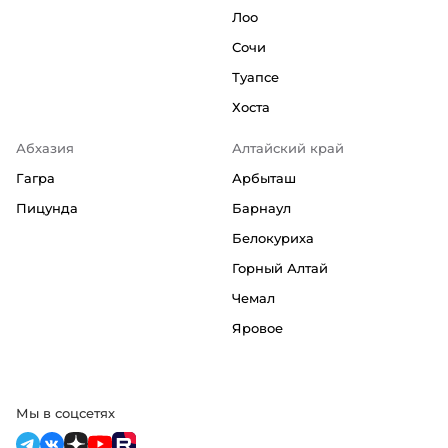
Лоо
Сочи
Туапсе
Хоста
Абхазия
Алтайский край
Гагра
Арбыташ
Пицунда
Барнаул
Белокуриха
Горный Алтай
Чемал
Яровое
Мы в соцсетях