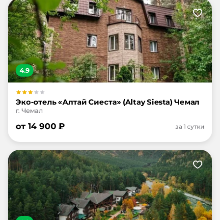
4.9
Эко-отель «Алтай Сиеста» (Altay Siesta) Чемал
г. Чемал
от
14 900
₽
за 1 сутки