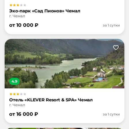
Эко-парк «Сад Пионов» Чемал
г. Чемал
от
10 000
₽
за 1 сутки
4.9
Отель «KLEVER Resort & SPA» Чемал
г. Чемал
от
16 000
₽
за 1 сутки