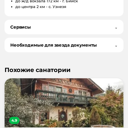
до ж/д вокзала
172 км - г. Бийск
до центра
2 км - с. Узнезя
Сервисы
⌄
Необходимые для заезда документы
⌄
Похожие санатории
4.9