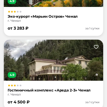
4.9
Эко-курорт «Марьин Остров» Чемал
г. Чемал
от
3 283
₽
за 1 сутки
4.9
Гостиничный комплекс «Ареда 2-3» Чемал
г. Чемал
от
4 500
₽
за 1 сутки