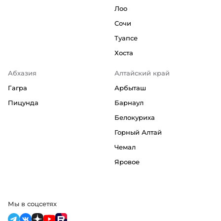
Лоо
Сочи
Туапсе
Хоста
Абхазия
Алтайский край
Гагра
Арбыташ
Пицунда
Барнаул
Белокуриха
Горный Алтай
Чемал
Яровое
Мы в соцсетях