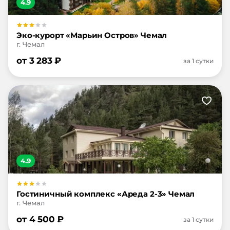
4.9
Эко-курорт «Марьин Остров» Чемал
г. Чемал
от
3 283
₽
за 1 сутки
4.9
Гостиничный комплекс «Ареда 2-3» Чемал
г. Чемал
от
4 500
₽
за 1 сутки