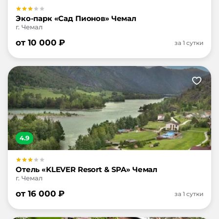
Эко-парк «Сад Пионов» Чемал
г. Чемал
от
10 000
₽
за 1 сутки
4.9
Отель «KLEVER Resort & SPA» Чемал
г. Чемал
от
16 000
₽
за 1 сутки