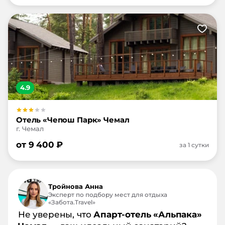
4.9
Отель «Чепош Парк» Чемал
г. Чемал
от
9 400
₽
за 1 сутки
Тройнова Анна
Эксперт по подбору мест для отдыха
«Забота.Travel»
Не уверены, что
Апарт-отель «Альпака»