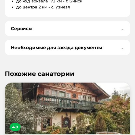
до ж/д вокзала
172 км - г. Бийск
до центра
2 км - с. Узнезя
Сервисы
⌄
Необходимые для заезда документы
⌄
Похожие санатории
4.9