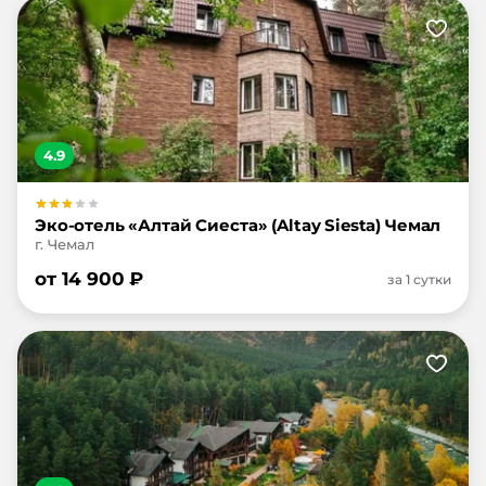
4.9
Эко-отель «Алтай Сиеста» (Altay Siesta) Чемал
г. Чемал
от
14 900
₽
за 1 сутки