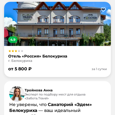
4.9
Отель «Россия» Белокуриха
г. Белокуриха
от
5 800
₽
за 1 сутки
Тройнова Анна
Эксперт по подбору мест для отдыха
«Забота.Travel»
Не уверены, что
Санаторий «Эдем»
Белокуриха
— ваш идеальный