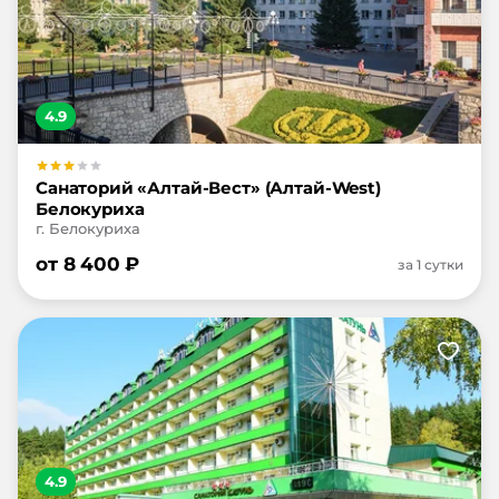
4.9
Санаторий «Алтай-Вест» (Алтай-West)
Белокуриха
г. Белокуриха
от
8 400
₽
за 1 сутки
4.9