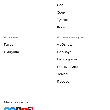
Лоо
Сочи
Туапсе
Хоста
Абхазия
Алтайский край
Гагра
Арбыташ
Пицунда
Барнаул
Белокуриха
Горный Алтай
Чемал
Яровое
Мы в соцсетях