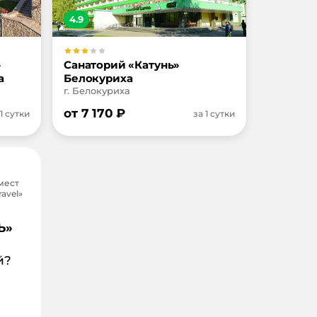
4.9
»
Санаторий «Катунь»
а
Белокуриха
г. Белокуриха
от
7 170
₽
 1 сутки
за 1 сутки
мест
avel»
Ъ»
й?