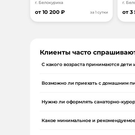
г. Белокуриха
г. Бе
от
10 200
₽
от
3
за 1 сутки
Клиенты часто спрашиваю
С какого возраста принимаются дети 
Возможно ли приехать с домашним п
Нужно ли оформлять санаторно-курор
Какое минимальное и рекомендуемое 