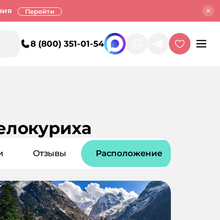
ния
Перейти
8 (800) 351-01-54
елокуриха
и
Отзывы
Расположение