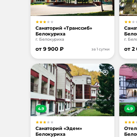
Санаторий «Транссиб»
Сана
Белокуриха
Бело
г. Белокуриха
г. Бе
от
9 900
₽
от
2
за 1 сутки
4.9
4.9
Санаторий «Эдем»
Отел
Белокуриха
Бело