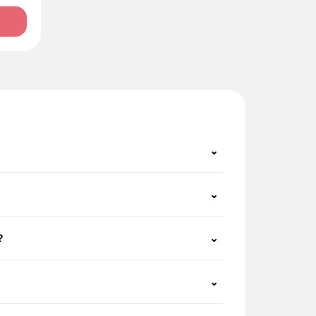
⌄
⌄
?
⌄
⌄