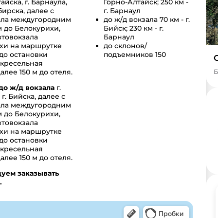
айска, г. Барнаула,
Горно-Алтайск; 250 км -
бирска, далее с
г. Барнаул
ала междугородним
до ж/д вокзала
70 км - г.
 до Белокурихи,
Бийск; 230 км - г.
втовокзала
Барнаул
хи на маршрутке
до склонов/
6 до остановки
подъемников
150
-кресельная
алее 150 м до отеля.
Б
до ж/д вокзала
г.
г. Бийска, далее с
ала междугородним
 до Белокурихи,
втовокзала
хи на маршрутке
6 до остановки
-кресельная
алее 150 м до отеля.
уем заказывать
.