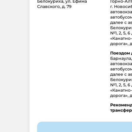
Белокуриха, ул. Ефима
Горно-Алт
Славского, д. 79
г. Новоси
автовокз
автобусом
далее с а
Белокури
№1, 2, 5, 
«Канатно
дорога», д
Поездом 
Барнаула, 
автовокз
автобусом
далее с а
Белокури
№1, 2, 5, 
«Канатно
дорога», д
Рекоменд
трансфер