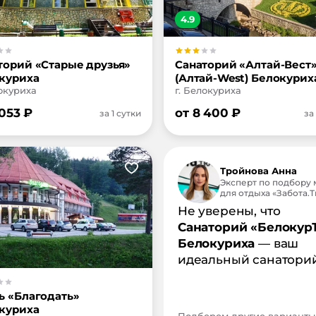
4.9
торий «Старые друзья»
Санаторий «Алтай-Вест
куриха
(Алтай-West) Белокурих
локуриха
г. Белокуриха
 053
₽
от
8 400
₽
за 1 сутки
за
Тройнова Анна
Эксперт по подбору 
для отдыха «Забота.Tr
Не уверены, что
Санаторий «Белокур
Белокуриха
— ваш
идеальный санатори
ь «Благодать»
куриха
Подберем другие варианты