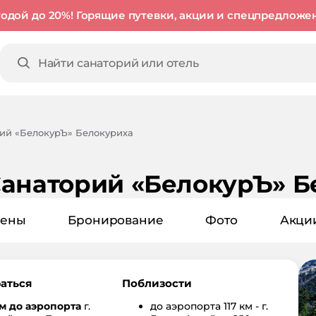
годой до 20%! Горящие путевки, акции и спецпредложе
ий «БелокурЪ» Белокуриха
анаторий «БелокурЪ» Б
ены
Бронирование
Фото
Акци
аться
Поблизости
м до аэропорта
г.
до аэропорта
117 км - г.