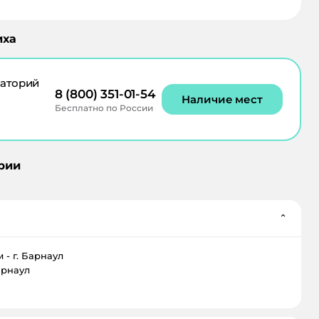
иха
аторий
8 (800) 351-01-54
Наличие мест
Бесплатно по России
рии
⌄
м - г. Барнаул
Барнаул