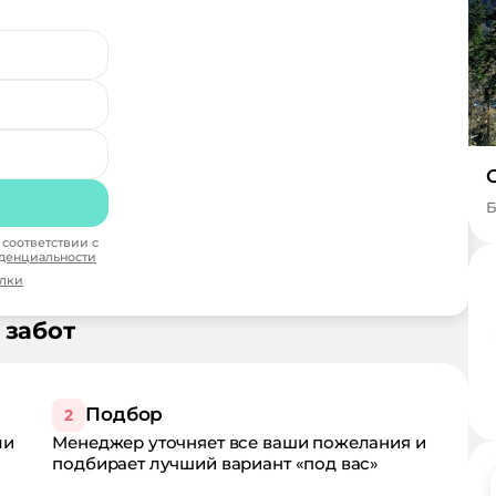
Б
соответствии с
денциальности
ылки
 забот
Подбор
2
ли
Менеджер уточняет все ваши пожелания и
подбирает лучший вариант «под вас»