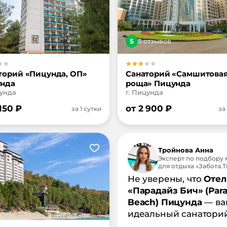
5
5
отзыв
ов
торий «Пицунда, ОП»
Санаторий «Самшитова
нда
роща» Пицунда
цунда
г. Пицунда
150
₽
от
2 900
₽
за 1 сутки
за
Тройнова Анна
Эксперт по подбору 
для отдыха «Забота.Tr
Не уверены, что
Отел
«Парадайз Бич» (Para
Beach) Пицунда
— в
идеальный санатори