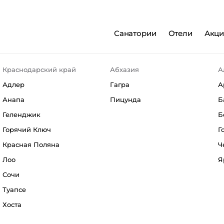
Санатории
Отели
Акц
Краснодарский край
Абхазия
А
Адлер
Гагра
А
Анапа
Пицунда
Б
Геленджик
Б
Горячий Ключ
Г
Красная Поляна
Ч
Лоо
Я
Сочи
Туапсе
Хоста