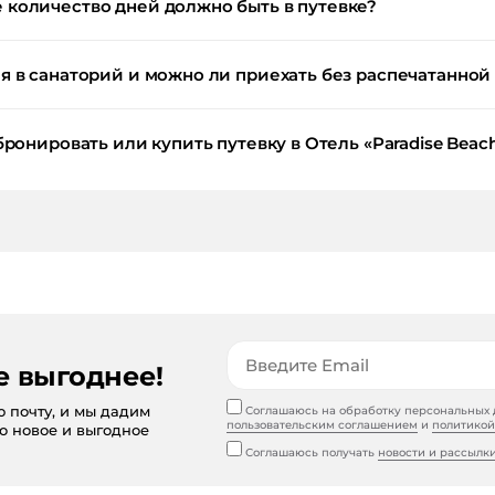
количество дней должно быть в путевке?
 в санаторий и можно ли приехать без распечатанной
ронировать или купить путевку в Отель «Paradise Beac
е выгоднее!
ю почту, и мы дадим
Соглашаюсь на обработку персональных д
пользовательским соглашением
и
политикой
то новое и выгодное
Соглашаюсь получать
новости и рассылк