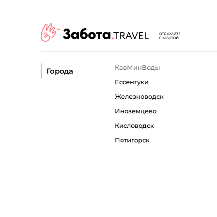
КавМинВоды
Города
Ессентуки
Железноводск
Иноземцево
Кисловодск
Пятигорск