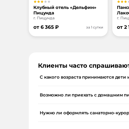
Клубный отель «Дельфин»
Панс
Пицунда
Лако
г. Пицунда
г. Пи
от
6 365
₽
от
2 
за 1 сутки
Клиенты часто спрашиваю
С какого возраста принимаются дети 
Возможно ли приехать с домашним п
Нужно ли оформлять санаторно-курор