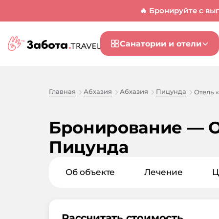
🔥 Бронируйте с вы
Санатории и отели
Главная
Абхазия
Абхазия
Пицунда
Отель 
Бронирование — От
Пицунда
Об объекте
Лечение
Ц
Рассчитать стоимость