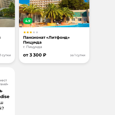
4.9
я
Пансионат «Литфонд»
Пицунда
г. Пицунда
от
3 300
₽
 1 сутки
за 1 сутки
мест
avel»
ь
dise
аш
й?