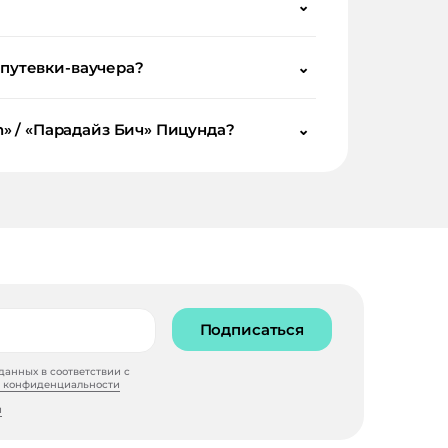
⌄
 путевки-ваучера?
⌄
h» / «Парадайз Бич» Пицунда?
⌄
Подписаться
анных в соответствии с
 конфиденциальности
и