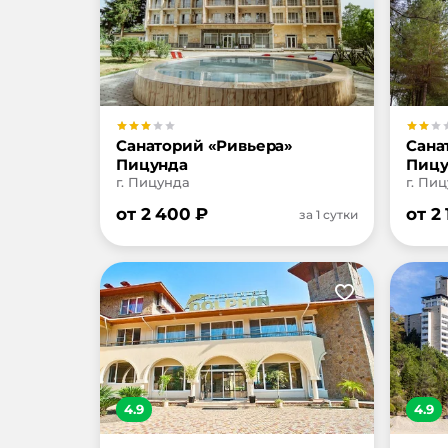
Санаторий «Ривьера»
Сана
Пицунда
Пицу
г. Пицунда
г. Пи
от
2 400
₽
от
2 
за 1 сутки
4.9
4.9