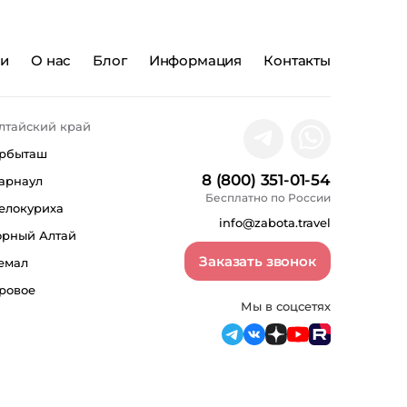
ии
О нас
Блог
Информация
Контакты
лтайский край
рбыташ
8 (800) 351-01-54
арнаул
Бесплатно по России
елокуриха
info@zabota.travel
орный Алтай
Заказать звонок
емал
ровое
Мы в соцсетях