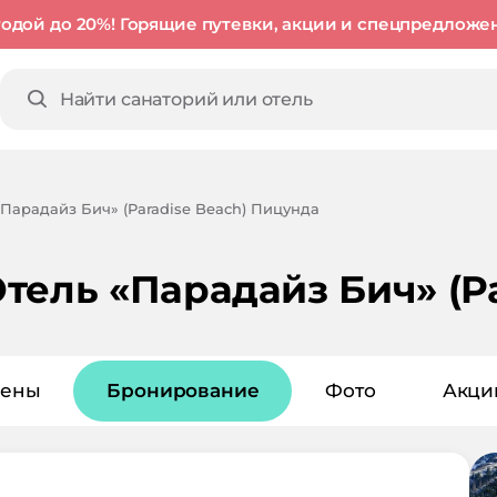
годой до 20%! Горящие путевки, акции и спецпредложе
«Парадайз Бич» (Paradise Beach) Пицунда
ель «Парадайз Бич» (Pa
ены
Бронирование
Фото
Акци