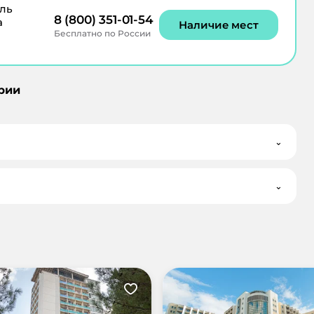
ль
8 (800) 351-01-54
а
Наличие мест
Бесплатно по России
рии
⌄
⌄