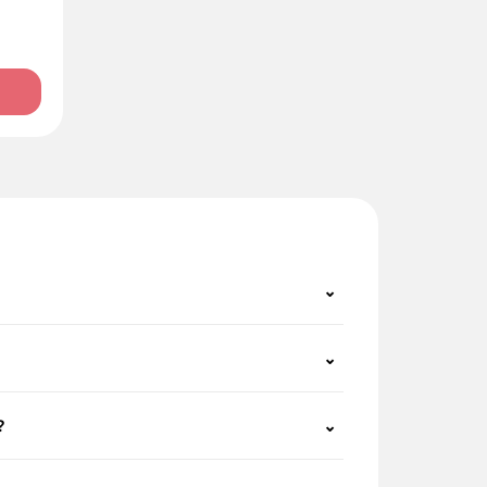
⌄
⌄
?
⌄