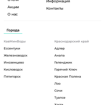
Информация
Акции
Контакты
О нас
Города
КавМинВоды
Краснодарский край
Ессентуки
Адлер
Железноводск
Анапа
Иноземцево
Геленджик
Кисловодск
Горячий Ключ
Пятигорск
Красная Поляна
Лоо
Сочи
Туапсе
Хоста