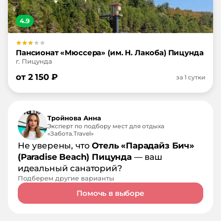
4.9
Пансионат «Мюссера» (им. Н. Лакоба) Пицунда
г. Пицунда
от
2 150
₽
за 1 сутки
Тройнова Анна
Эксперт по подбору мест для отдыха
«Забота.Travel»
Не уверены, что
Отель «Парадайз Бич»
(Paradise Beach) Пицунда
— ваш
идеальный санаторий?
Подберем другие варианты
Помочь в выборе