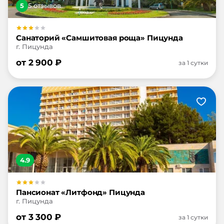
5
5
отзыв
ов
Санаторий «Самшитовая роща» Пицунда
г. Пицунда
от
2 900
₽
за 1 сутки
4.9
Пансионат «Литфонд» Пицунда
г. Пицунда
от
3 300
₽
за 1 сутки