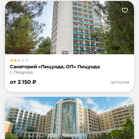
Санаторий «Пицунда, ОП» Пицунда
г. Пицунда
от
2 150
₽
за 1 сутки