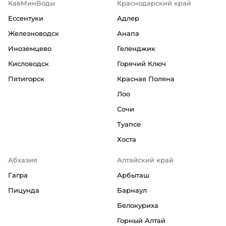
КавМинВоды
Краснодарский край
Ессентуки
Адлер
Железноводск
Анапа
Иноземцево
Геленджик
Кисловодск
Горячий Ключ
Пятигорск
Красная Поляна
Лоо
Сочи
Туапсе
Хоста
Абхазия
Алтайский край
Гагра
Арбыташ
Пицунда
Барнаул
Белокуриха
Горный Алтай