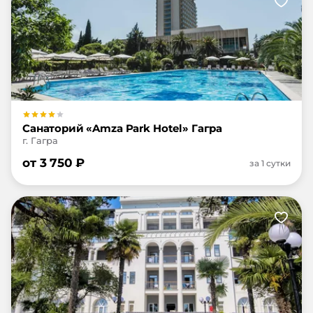
Санаторий «Amza Park Hotel» Гагра
г. Гагра
от
3 750
₽
за 1 сутки