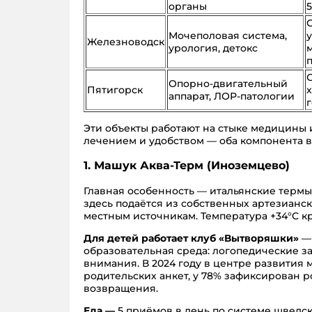
органы
Мочеполовая система,
у
Железноводск
урология, детокс
Опорно-двигательный
Пятигорск
аппарат, ЛОР-патологии
Эти объекты работают на стыке медицины 
лечением и удобством — оба компонента в
1. Машук Аква-Терм (Иноземцево)
Главная особенность — итальянские термы 
здесь подаётся из собственных артезианск
местным источникам. Температура +34°C кр
Для детей
работает клуб «Вытворяшки»
— 
образовательная среда: логопедические з
внимания. В 2024 году в центре развития 
родительских анкет, у 78% зафиксирован р
возвращения.
Еда —
5 приёмов в день по системе шведск