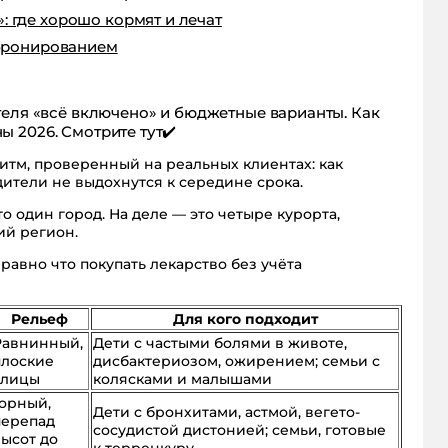
 где хорошо кормят и лечат
 бронированием
теля «всё включено» и бюджетные варианты. Как
 2026. Смотрите тут✔️
ритм, проверенный на реальных клиентах: как
дители не выдохнутся к середине срока.
 один город. На деле — это четыре курорта,
ий регион.
равно что покупать лекарство без учёта
Рельеф
Для кого подходит
Равнинный,
Дети с частыми болями в животе,
плоские
дисбактериозом, ожирением; семьи с
улицы
колясками и малышами
Горный,
Дети с бронхитами, астмой, вегето-
перепад
сосудистой дистонией; семьи, готовые
высот до
к терренкуру