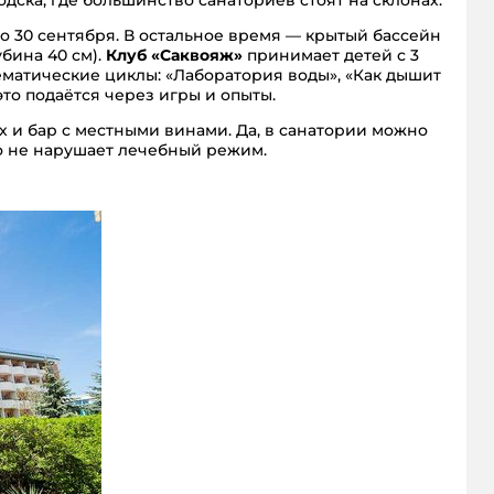
одска, где большинство санаториев стоят на склонах.
по 30 сентября. В остальное время — крытый бассейн
бина 40 см).
Клуб «Саквояж»
принимает детей с 3
тематические циклы: «Лаборатория воды», «Как дышит
это подаётся через игры и опыты.
ах и бар с местными винами. Да, в санатории можно
то не нарушает лечебный режим.