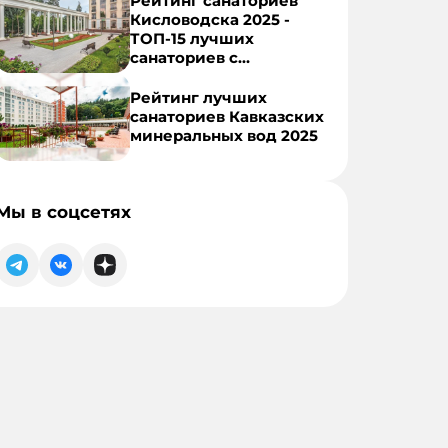
Рейтинг санаториев
Кисловодска 2025 -
ТОП-15 лучших
санаториев с
лечением, питанием и
бассейном
Рейтинг лучших
санаториев Кавказских
минеральных вод 2025
Мы в соцсетях