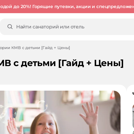
годой до 20%! Горящие путевки, акции и спецпредложе
ории КМВ с детьми [Гайд + Цены]
В с детьми [Гайд + Цены]