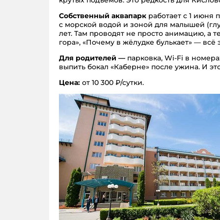
крутых подъёмов. Это редкость для Кислов
Собственный аквапарк
работает с 1 июня 
с морской водой и зоной для малышей (глу
лет. Там проводят не просто анимацию, а 
гора», «Почему в жёлудке булькает» — всё 
Для родителей —
парковка, Wi-Fi в номер
выпить бокал «Каберне» после ужина. И э
Цена:
от 10 300 ₽/сутки.