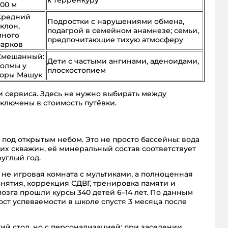
500 м
Средний
Подростки с нарушениями обмена,
клон,
подагрой в семейном анамнезе; семьи,
много
предпочитающие тихую атмосферу
парков
Смешанный:
Дети с частыми ангинами, аденоидами,
холмы у
плоскостопием
горы Машук
и сервиса. Здесь не нужно выбирать между
ключены в стоимость путёвки.
под открытым небом. Это не просто бассейны: вода
их скважин, её минеральный состав соответствует
углый год.
не игровая комната с мультиками, а полноценная
анятия, коррекция СДВГ, тренировка памяти и
мозга прошли курсы 340 детей 6–14 лет. По данным
ост успеваемости в школе спустя 3 месяца после
ий стол, но с персонализацией: при заселении