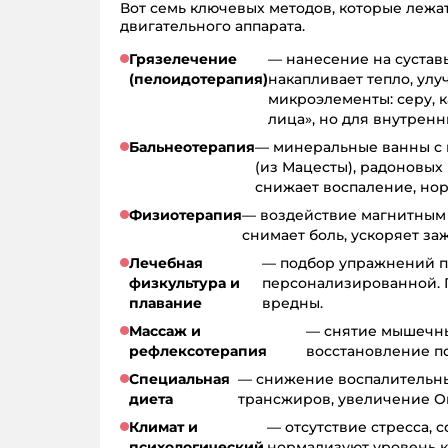
Вот семь ключевых методов, которые лежа
двигательного аппарата.
Грязелечение
— нанесение на сустав
(пелоидотерапия)
накапливает тепло, улу
микроэлементы: серу, к
лица», но для внутренн
Бальнеотерапия
— минеральные ванны с 
(из Мацесты), радоновых
снижает воспаление, нор
Физиотерапия
— воздействие магнитным п
снимает боль, ускоряет за
Лечебная
— подбор упражнений п
физкультура и
персонализированной. 
плавание
вредны.
Массаж и
— снятие мышечны
рефлексотерапия
восстановление п
Специальная
— снижение воспалительны
диета
трансжиров, увеличение Ом
Климат и
— отсутствие стресса, 
психологический
нормализуют уровень к