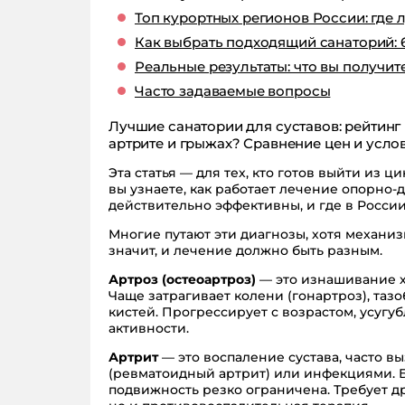
Топ курортных регионов России: где 
Как выбрать подходящий санаторий: 
Реальные результаты: что вы получит
Часто задаваемые вопросы
Лучшие санатории для суставов: рейтинг
артрите и грыжах? Сравнение цен и услов
Эта статья — для тех, кто готов выйти из 
вы узнаете, как работает лечение опорно-
действительно эффективны, и где в Росси
Многие путают эти диагнозы, хотя механ
значит, и лечение должно быть разным.
Артроз (остеоартроз)
— это изнашивание х
Чаще затрагивает колени (гонартроз), таз
кистей. Прогрессирует с возрастом, усуг
активности.
Артрит
— это воспаление сустава, часто 
(ревматоидный артрит) или инфекциями. Бо
подвижность резко ограничена. Требует др