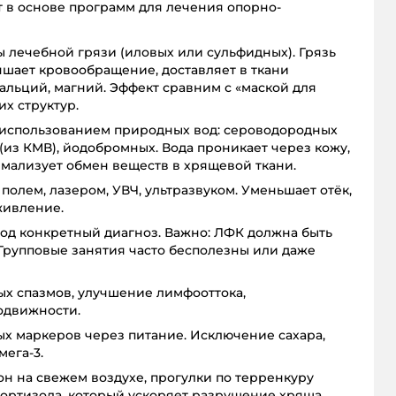
т в основе программ для лечения опорно-
ы лечебной грязи (иловых или сульфидных). Грязь
чшает кровообращение, доставляет в ткани
альций, магний. Эффект сравним с «маской для
их структур.
использованием природных вод: сероводородных
 (из КМВ), йодобромных. Вода проникает через кожу,
мализует обмен веществ в хрящевой ткани.
олем, лазером, УВЧ, ультразвуком. Уменьшает отёк,
живление.
од конкретный диагноз. Важно: ЛФК должна быть
Групповые занятия часто бесполезны или даже
х спазмов, улучшение лимфооттока,
одвижности.
х маркеров через питание. Исключение сахара,
ега-3.
сон на свежем воздухе, прогулки по терренкуру
ортизола, который ускоряет разрушение хряща.