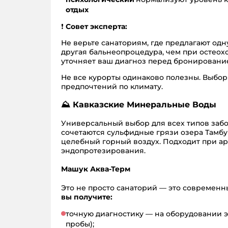
отдых
❗
Совет эксперта:
Не верьте санаториям, где предлагают одн
другая бальнеопроцедура, чем при остеох
уточняет ваш диагноз перед бронирование
Не все курорты одинаково полезны. Выбор 
предпочтений по климату.
⛰️ Кавказские Минеральные Воды
Универсальный выбор для всех типов заб
сочетаются сульфидные грязи озера Тамбу
целебный горный воздух. Подходит при ар
эндопротезирования.
Машук Аква-Терм
Это не просто санаторий — это современ
вы получите:
точную диагностику — на оборудовании э
пробы);