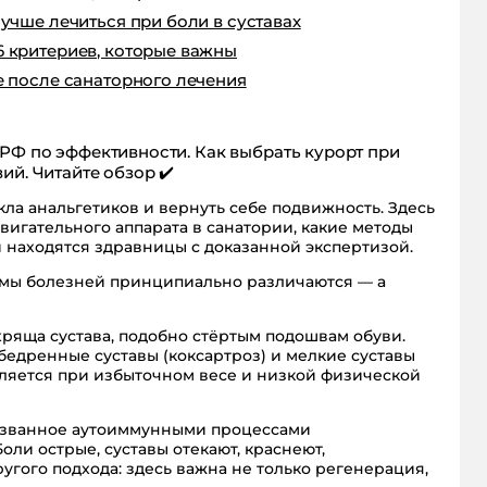
лучше лечиться при боли в суставах
6 критериев, которые важны
е после санаторного лечения
 РФ по эффективности. Как выбрать курорт при
ий. Читайте обзор ✔️
цикла анальгетиков и вернуть себе подвижность. Здесь
двигательного аппарата в санатории, какие методы
и находятся здравницы с доказанной экспертизой.
измы болезней принципиально различаются — а
ряща сустава, подобно стёртым подошвам обуви.
обедренные суставы (коксартроз) и мелкие суставы
убляется при избыточном весе и низкой физической
вызванное аутоиммунными процессами
ли острые, суставы отекают, краснеют,
угого подхода: здесь важна не только регенерация,