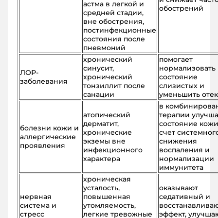
астма в легкой и
обострений
средней стадии,
вне обострения,
постинфекционные
состояния после
пневмоний
хронический
помогает
синусит,
нормализовать
ЛОР-
хронический
состояние
заболевания
тонзиллит после
слизистых и
санации
уменьшить отек
в комбинирова
атопический
терапии улучша
дерматит,
состояние кожи
болезни кожи и
хронические
счет системног
аллергические
экземы вне
снижения
проявления
инфекционного
воспаления и
характера
нормализации
иммунитета
хроническая
усталость,
оказывают
нервная
повышенная
седативный и
система и
утомляемость,
восстанавлива
стресс
легкие тревожные
эффект, улучша