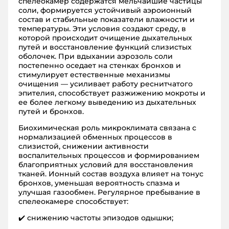
спелеокамер содержатся мельчайшие частицы
соли, формируется устойчивый аэроионный
состав и стабильные показатели влажности и
температуры. Эти условия создают среду, в
которой происходит очищение дыхательных
путей и восстановление функций слизистых
оболочек. При вдыхании аэрозоль соли
постепенно оседает на стенках бронхов и
стимулирует естественные механизмы
очищения — усиливает работу реснитчатого
эпителия, способствует разжижению мокроты и
ее более легкому выведению из дыхательных
путей и бронхов.
Биохимическая роль микроклимата связана с
нормализацией обменных процессов в
слизистой, снижении активности
воспалительных процессов и формированием
благоприятных условий для восстановления
тканей. Ионный состав воздуха влияет на тонус
бронхов, уменьшая вероятность спазма и
улучшая газообмен. Регулярное пребывание в
спелеокамере способствует:
✔️ снижению частоты эпизодов одышки;