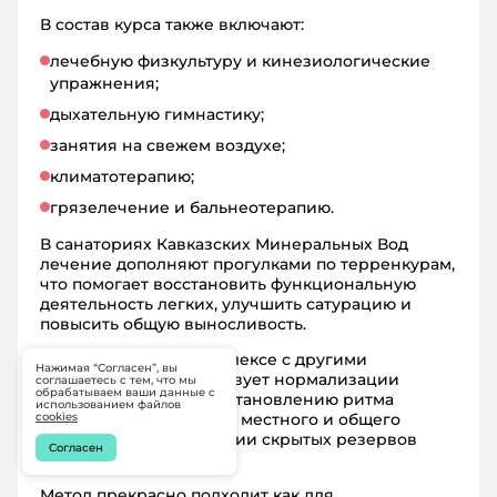
В состав курса также включают:
лечебную физкультуру и кинезиологические
упражнения;
дыхательную гимнастику;
занятия на свежем воздухе;
климатотерапию;
грязелечение и бальнеотерапию.
В санаториях Кавказских Минеральных Вод
лечение дополняют прогулками по терренкурам,
что помогает восстановить функциональную
деятельность легких, улучшить сатурацию и
повысить общую выносливость.
Спелеотерапия в комплексе с другими
Нажимая “Согласен”, вы
процедурами способствует нормализации
соглашаетесь с тем, что мы
обрабатываем ваши данные с
нервной системы, восстановлению ритма
использованием файлов
дыхания и укреплению местного и общего
cookies
иммунитета, активизации скрытых резервов
Согласен
организма.
Метод прекрасно подходит как для