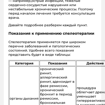
— например,острые инфекции, тяжелые
сердечно-сосудистые нарушения или
нестабильные хронические процессы. Поэтому
перед началом лечения требуется консультация
врача.
Давайте подробнее разберем каждый пункт.
Показания к применению спелеотерапии
Спелеотерапия применяется при широком
перечне заболеваний и патологических
состояний. Удобнее всего показания
представить будет в виде таблицы:
Категория
Показания
Действие
хронический
ринит,
аллергический
ринит, аденоидит в
фазе ремиссии,
процедура
хронический
облегчает дрен
бронхит в период
уменьшает
органы дыхания
ремиссии,
гиперреактивн
бронхиальная
и снижает част