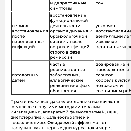
и депрессивные
сон
симптомы
восстановление
функциональной
период
деятельности
ускоряет
восстановления
органов дыхания и
восстановлени
после
бронхолегочной
вентиляции лег
перенесенных
системы после
исключает
инфекций
острых инфекций,
остаточные яв
строго в фазе
ремиссии
частые
дозирование и
респираторные
продолжительн
патологии у
заболевания,
сеансов
детей
аллергические
коррелируются
реакции вне фазы
возрастом и
обострения
состоянием ре
Практически всегда спелеотерапию назначают в
комплексе с другими методами терапии:
ингаляциями, аппаратной физиотерапией, ЛФК,
диетотерапией, бальнеотерапией и
грязелечением. Ожидаемый эффект может
наступить как в первые дни курса, так и через