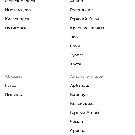
Железноводск
Анапа
Иноземцево
Геленджик
Кисловодск
Горячий Ключ
Пятигорск
Красная Поляна
Лоо
Сочи
Туапсе
Хоста
Абхазия
Алтайский край
Гагра
Арбыташ
Пицунда
Барнаул
Белокуриха
Горный Алтай
Чемал
Яровое