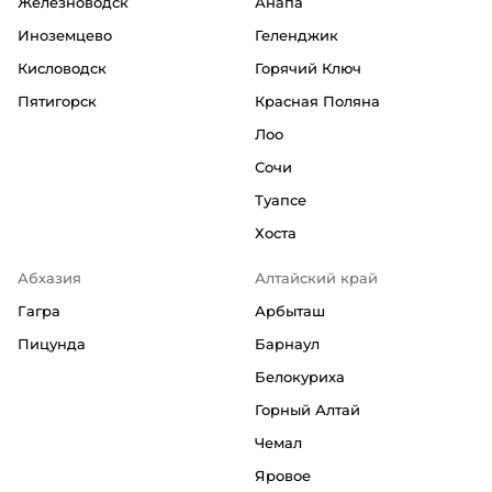
Железноводск
Анапа
Иноземцево
Геленджик
Кисловодск
Горячий Ключ
Пятигорск
Красная Поляна
Лоо
Сочи
Туапсе
Хоста
Абхазия
Алтайский край
Гагра
Арбыташ
Пицунда
Барнаул
Белокуриха
Горный Алтай
Чемал
Яровое